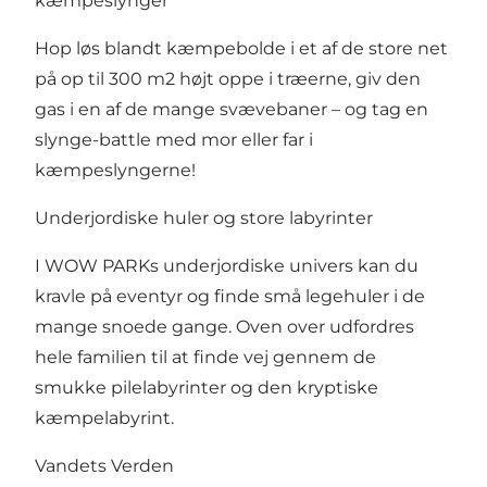
kæmpeslynger
Hop løs blandt kæmpebolde i et af de store net
på op til 300 m2 højt oppe i træerne, giv den
gas i en af de mange svævebaner – og tag en
slynge-battle med mor eller far i
kæmpeslyngerne!
Underjordiske huler og store labyrinter
I WOW PARKs underjordiske univers kan du
kravle på eventyr og finde små legehuler i de
mange snoede gange. Oven over udfordres
hele familien til at finde vej gennem de
smukke pilelabyrinter og den kryptiske
kæmpelabyrint.
Vandets Verden