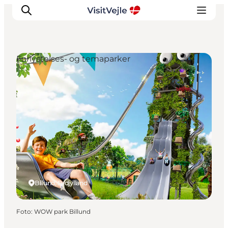
Forlystelses- og temaparker
Oplevelser
Det sker
Planlæg dit besøg
Inspiration
Billund, Sydjylland
Foto
:
WOW park Billund