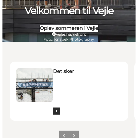
Velkommen til Vejle
Oplev sommeren i Vejle
Vejles havnefront
Foto
:
Knapek Photography
Det sker
O
Det sker
Forrige
Næste