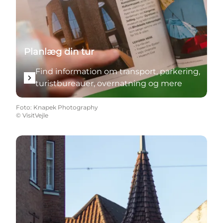
Planlæg din tur
Find information om transport, parkering,
turistbureauer, overnatning og mere
Foto
:
Knapek Photography
©
VisitVejle
Lad dig inspirere af vores mini-guides til dagture, 