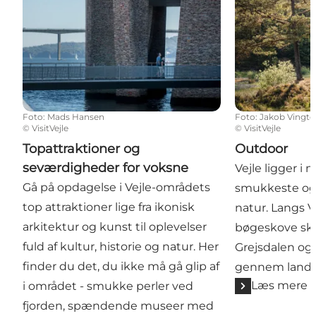
Foto
:
Mads Hansen
Foto
:
Jakob Vingto
©
VisitVejle
©
VisitVejle
Topattraktioner og
Outdoor
seværdigheder for voksne
Vejle ligger i
Gå på opdagelse i Vejle-områdets
smukkeste og 
top attraktioner lige fra ikonisk
natur. Langs V
arkitektur og kunst til oplevelser
bøgeskove sk
fuld af kultur, historie og natur. Her
Grejsdalen og 
finder du det, du ikke må gå glip af
gennem lands
Læs mere
i området - smukke perler ved
fjorden, spændende museer med