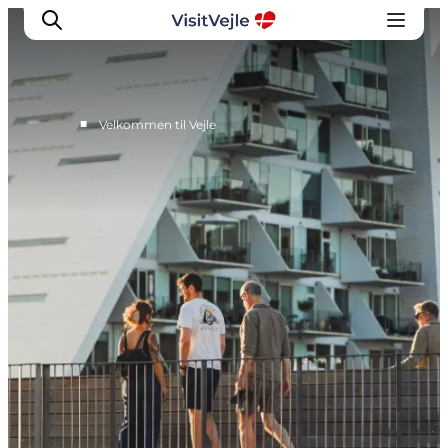
■
Velkommen til Vejle
Oplevelser
Det sker
Planlæg dit besøg
Inspiration