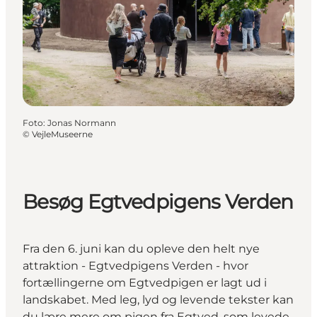
Foto
:
Jonas Normann
©
VejleMuseerne
Besøg Egtvedpigens Verden
Fra den 6. juni kan du opleve den helt nye
attraktion - Egtvedpigens Verden - hvor
fortællingerne om Egtvedpigen er lagt ud i
landskabet. Med leg, lyd og levende tekster kan
du lære mere om pigen fra Egtved, som levede