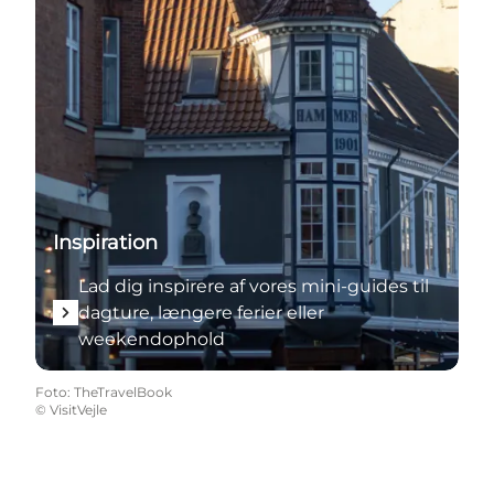
Inspiration
Lad dig inspirere af vores mini-guides til
dagture, længere ferier eller
weekendophold
Foto
:
TheTravelBook
©
VisitVejle