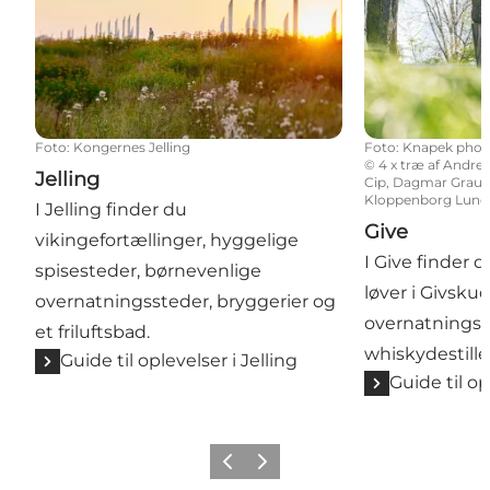
Foto
:
Kongernes Jelling
Foto
:
Knapek phot
©
4 x træ af Andre
Jelling
Cip, Dagmar Grau M
Kloppenborg Lunde
I Jelling finder du
Give
vikingefortællinger, hyggelige
I Give finder du
spisesteder, børnevenlige
løver i Givsku
overnatningssteder, bryggerier og
overnatningss
et friluftsbad.
whiskydestill
Guide til oplevelser i Jelling
Guide til op
Forrige
Næste