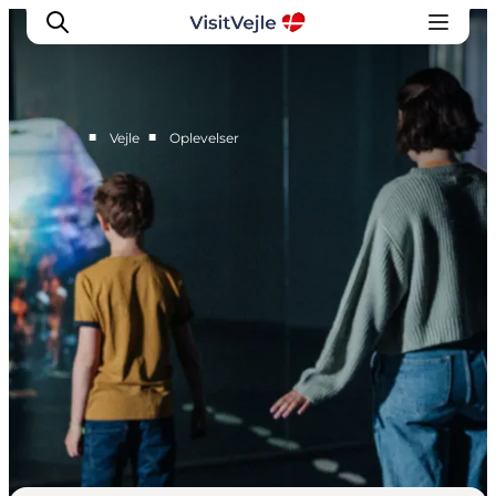
■
■
Vejle
Oplevelser
Oplevelser
Det sker
Planlæg dit besøg
Inspiration