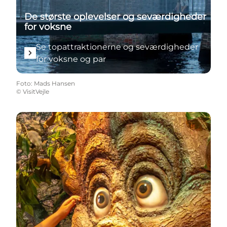
De største oplevelser og seværdigheder
for voksne
Se topattraktionerne og seværdigheder
for voksne og par
Foto
:
Mads Hansen
©
VisitVejle
Se topattraktioner i børnehøjde