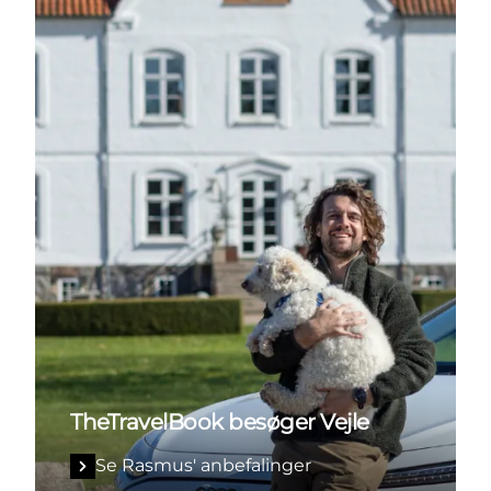
TheTravelBook besøger Vejle
Se Rasmus' anbefalinger