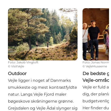
Outdoor
De bedste grat
Foto
:
Jakob Vingtoft
Foto
:
Jonas Norm
©
VisitVejle
©
VejleMuseerne
Outdoor
De bedste gra
Vejle-områd
Vejle ligger i noget af Danmarks
Vejle er fuld af
smukkeste og mest kontrastfyldte
dig, der planl
natur. Langs Vejle Fjord maler
budgetvenlig t
bøgeskove skråningerne grønne.
Her finder du 
Grejsdalen og Vejle Ådal slynger sig