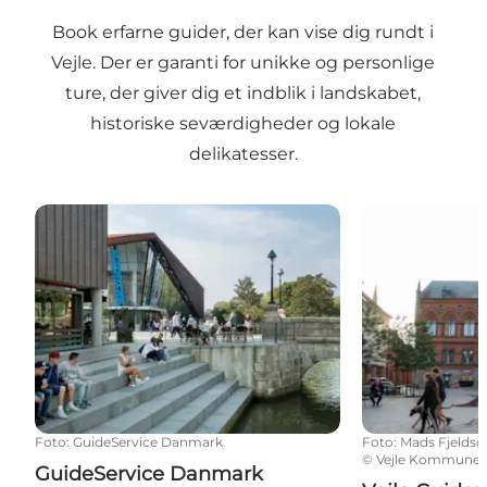
Book erfarne guider, der kan vise dig rundt i
Vejle. Der er garanti for unikke og personlige
ture, der giver dig et indblik i landskabet,
historiske seværdigheder og lokale
delikatesser.
GuideService Danmark
Vejle Guidern
Foto
:
GuideService Danmark
Foto
:
Mads Fjeldsø
©
Vejle Kommune
GuideService Danmark