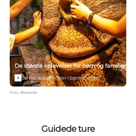
De største oplevelser for børn og familier
Se topattraktioner i børnehøjde
Foto
:
Økolariet
Guidede ture