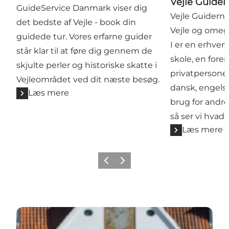
Vejle Guider
GuideService Danmark viser dig
Vejle Guiderne
det bedste af Vejle - book din
Vejle og omegn
guidede tur. Vores erfarne guider
I er en erhver
står klar til at føre dig gennem de
skole, en foren
skjulte perler og historiske skatte i
privatpersoner
Vejleområdet ved dit næste besøg.
dansk, engelsk
Læs mere
brug for andre
så ser vi hvad 
Læs mere
Forrige
Næste
Se Rasmus' anbefalinger