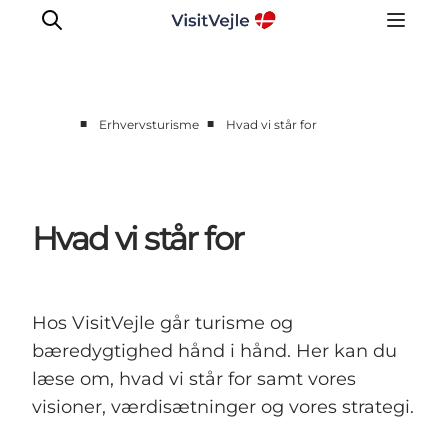
■
■
Erhvervsturisme
Hvad vi står for
Corporate
Netværk
Strategi
Hvad vi står for
Indsatser
Om os
Hos VisitVejle går turisme og
bæredygtighed hånd i hånd. Her kan du
læse om, hvad vi står for samt vores
visioner, værdisætninger og vores strategi.