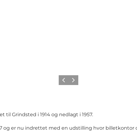
Forrige
Næste
 til Grindsted i 1914 og nedlagt i 1957.
7 og er nu indrettet med en udstilling hvor billetkonto