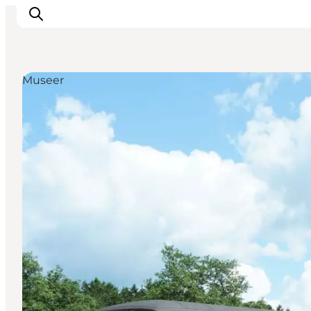
Museer
Oplevelser
Det sker
Planlæg dit besøg
Inspiration