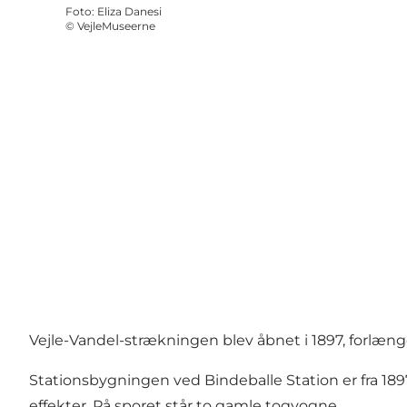
Foto
:
Eliza Danesi
©
VejleMuseerne
Vejle-Vandel-strækningen blev åbnet i 1897, forlænget
Stationsbygningen ved Bindeballe Station er fra 189
effekter. På sporet står to gamle togvogne.