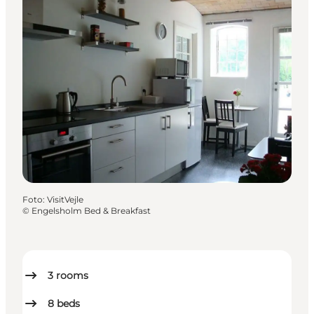
Foto
:
VisitVejle
©
Engelsholm Bed & Breakfast
3
rooms
8
beds