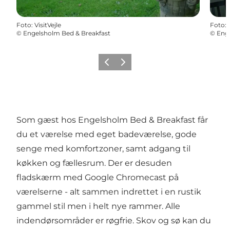
Foto
:
VisitVejle
Foto
:
©
Engelsholm Bed & Breakfast
©
Enge
Forrige
Næste
Som gæst hos Engelsholm Bed & Breakfast får
du et værelse med eget badeværelse, gode
senge med komfortzoner, samt adgang til
køkken og fællesrum. Der er desuden
fladskærm med Google Chromecast på
værelserne - alt sammen indrettet i en rustik
gammel stil men i helt nye rammer. Alle
indendørsområder er røgfrie. Skov og sø kan du