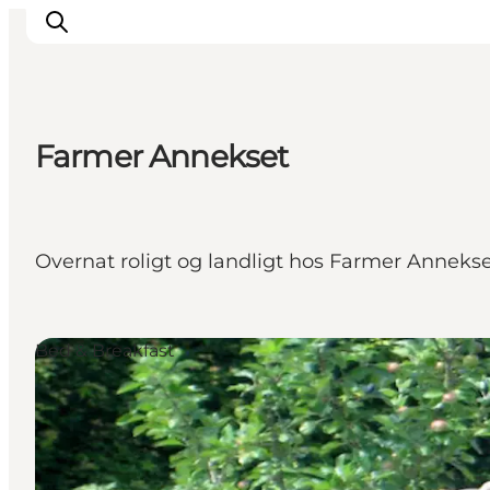
Farmer Annekset
Oplevelser
Det sker
Planlæg dit besøg
Overnat roligt og landligt hos Farmer Annekset 
Inspiration
Bed & Breakfast