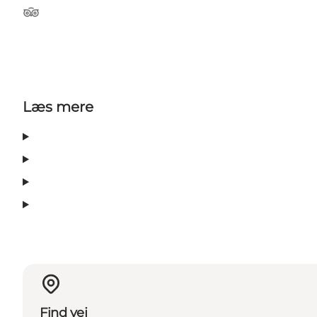
Tripadvisor
Læs mere
Find vej