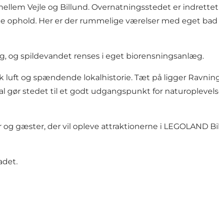
ellem Vejle og Billund. Overnatningsstedet er indrettet 
e ophold. Her er der rummelige værelser med eget bad 
g, og spildevandet renses i eget biorensningsanlæg.
k luft og spændende lokalhistorie. Tæt på ligger Ravni
dal gør stedet til et godt udgangspunkt for naturoplevel
er og gæster, der vil opleve attraktionerne i LEGOLAND B
adet.