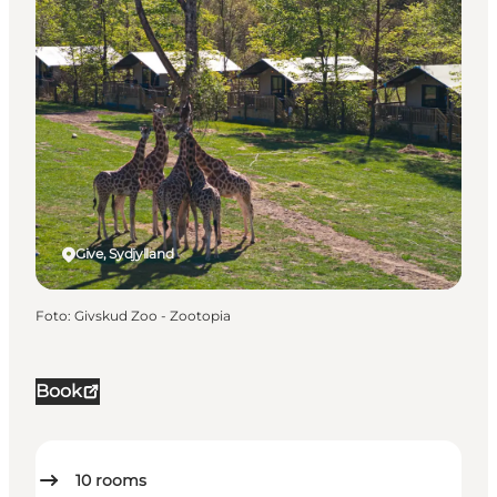
Give, Sydjylland
Foto
:
Givskud Zoo - Zootopia
Book
10
rooms