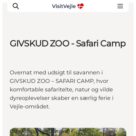
GIVSKUD ZOO - Safari Camp
Oplevelser
Det sker
Planlæg dit besøg
Overnat med udsigt til savannen i
Inspiration
GIVSKUD ZOO – SAFARI CAMP, hvor
komfortable safaritelte, natur og vilde
dyreoplevelser skaber en særlig ferie i
Vejle-området.
Utraditionel overnatning