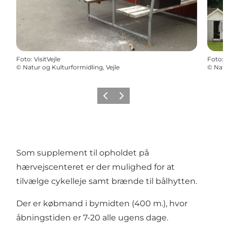
Foto
:
VisitVejle
Foto
:
©
Natur og Kulturformidling, Vejle
©
Natu
Forrige
Næste
Som supplement til opholdet på
hærvejscenteret er der mulighed for at
tilvælge cykelleje samt brænde til bålhytten.
Der er købmand i bymidten (400 m.), hvor
åbningstiden er 7-20 alle ugens dage.