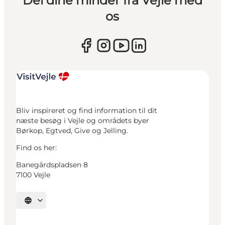
Del dine minder fra Vejle med
os
Bliv inspireret og find information til dit
næste besøg i Vejle og områdets byer
Børkop, Egtved, Give og Jelling.
Find os her:
Banegårdspladsen 8
7100 Vejle
Vælg sprog