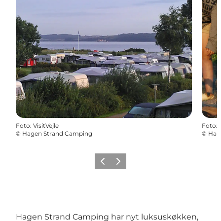
Foto
:
VisitVejle
Foto
:
©
Hagen Strand Camping
©
Hag
Forrige
Næste
Hagen Strand Camping har nyt luksuskøkken,