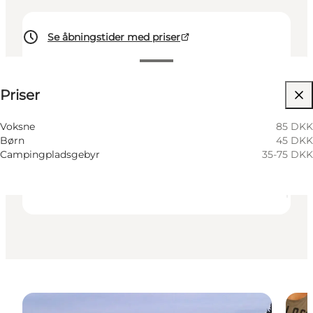
Se åbningstider med priser
Se priser
Priser
205
units
Besøg hjemmeside
Voksne
85 DKK
Børn
45 DKK
Børn, Min partner, Mig selv
Campingpladsgebyr
35-75 DKK