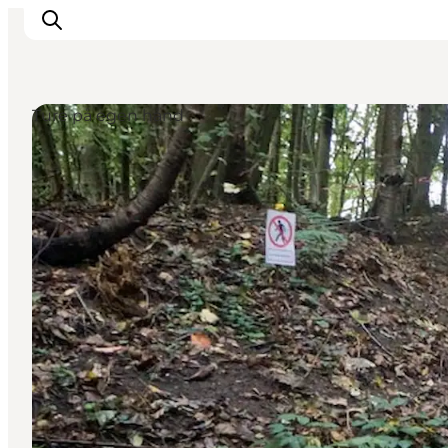
Ture på egen hånd
Oplevelser
Det sker
Planlæg dit besøg
Inspiration