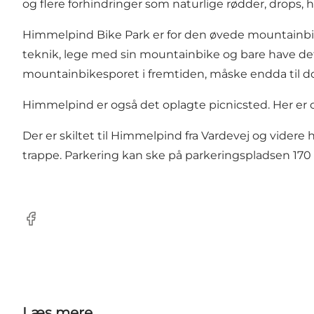
og flere forhindringer som naturlige rødder, drops
Himmelpind Bike Park er for den øvede mountainbikek
teknik, lege med sin mountainbike og bare have det 
mountainbikesporet i fremtiden, måske endda til d
Himmelpind er også det oplagte picnicsted. Her er op
Der er skiltet til Himmelpind fra Vardevej og videre
trappe. Parkering kan ske på parkeringspladsen 170
Facebook
Læs mere