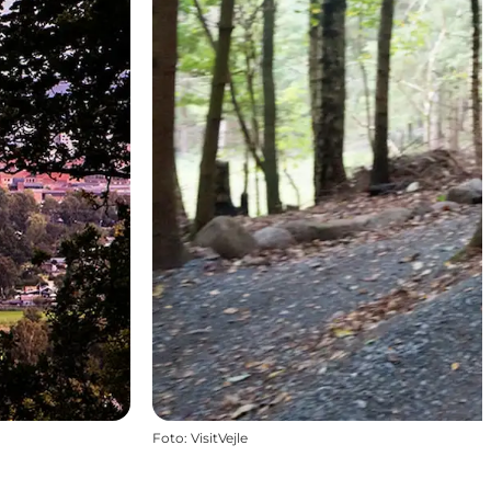
Foto
:
VisitVejle