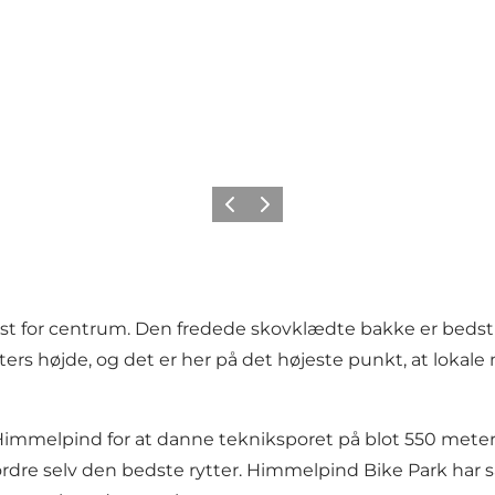
Forrige
Næste
t for centrum. Den fredede skovklædte bakke er bedst ke
ers højde, og det er her på det højeste punkt, at lokale
Himmelpind for at danne tekniksporet på blot 550 mete
udfordre selv den bedste rytter. Himmelpind Bike Park har 