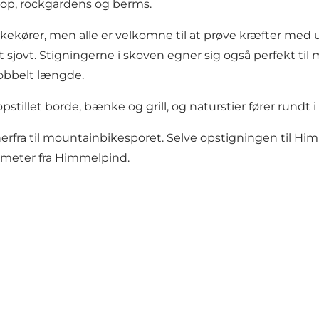
, hop, rockgardens og berms.
ører, men alle er velkomne til at prøve kræfter med udf
sjovt. Stigningerne i skoven egner sig også perfekt til
obbelt længde.
stillet borde, bænke og grill, og naturstier fører rundt 
 herfra til mountainbikesporet. Selve opstigningen til Hi
 meter fra Himmelpind.