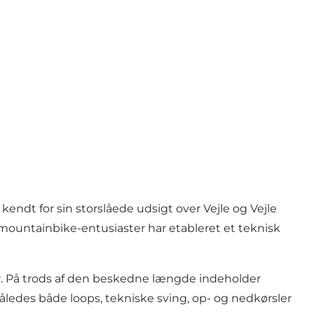
ndt for sin storslåede udsigt over Vejle og Vejle
 mountainbike-entusiaster har etableret et teknisk
r. På trods af den beskedne længde indeholder
således både loops, tekniske sving, op- og nedkørsler