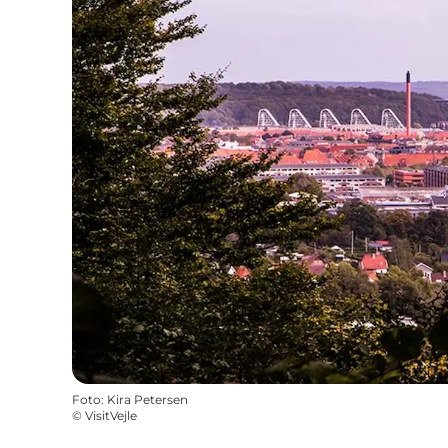
Foto
:
Kira Petersen
©
VisitVejle