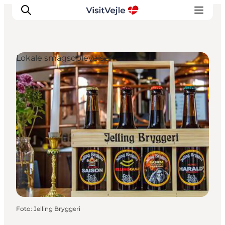
Lokale smagsoplevelser
Oplevelser
Det sker
Planlæg dit besøg
Inspiration
Foto
:
Jelling Bryggeri