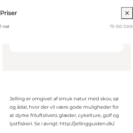
75-150 DKK
Priser
36
beds
Venner, Min partner, Mig selv
1 nat
75-150 DKK
Jelling er omgivet af smuk natur med skov, sø
og ådal, hvor der vil være gode muligheder for
at dyrke friluftslivets glæder, cykelture, golf og
lystfiskeri. Se i øvrigt:
http://jellingguiden.dk/
.