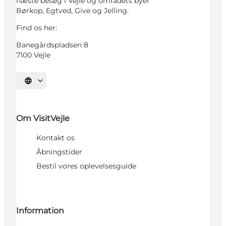
næste besøg i Vejle og områdets byer
Børkop, Egtved, Give og Jelling.
Find os her:
Banegårdspladsen 8
7100 Vejle
Vælg sprog
Om VisitVejle
Kontakt os
Åbningstider
Bestil vores oplevelsesguide
Information