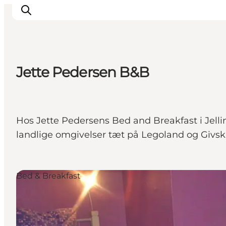
Jette Pedersen B&B
Oplevelser
Det sker
Planlæg dit besøg
Hos Jette Pedersens Bed and Breakfast i Jellin
Inspiration
landlige omgivelser tæt på Legoland og Givsk
Bed & Breakfast