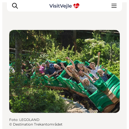
Forlystelses- og temaparker
Oplevelser
Det sker
Planlæg dit besøg
Inspiration
Foto
:
LEGOLAND
©
Destination Trekantområdet