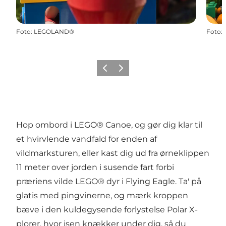
Foto
:
LEGOLAND®
Foto
:
Forrige
Næste
Hop ombord i LEGO® Canoe, og gør dig klar til
et hvirvlende vandfald for enden af
vildmarksturen, eller kast dig ud fra ørneklippen
11 meter over jorden i susende fart forbi
præriens vilde LEGO® dyr i Flying Eagle. Ta' på
glatis med pingvinerne, og mærk kroppen
bæve i den kuldegysende forlystelse Polar X-
plorer, hvor isen knækker under dig, så du