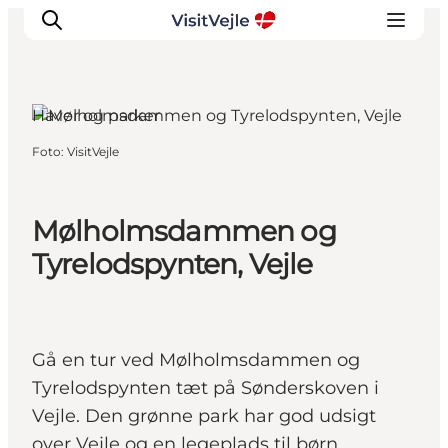
Haver og parker
Foto
:
VisitVejle
Oplevelser
Det sker
Planlæg dit besøg
Mølholmsdammen og
Inspiration
Tyrelodspynten, Vejle
Gå en tur ved Mølholmsdammen og
Tyrelodspynten tæt på Sønderskoven i
Vejle. Den grønne park har god udsigt
over Vejle og en legeplads til børn.