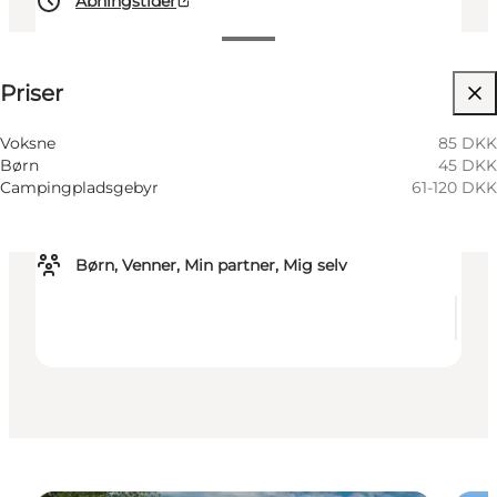
Åbningstider
Se priser
Priser
383
units
Voksne
85 DKK
Børn
45 DKK
Besøg hjemmeside
Campingpladsgebyr
61-120 DKK
Hunde tilladt
Børn, Venner, Min partner, Mig selv