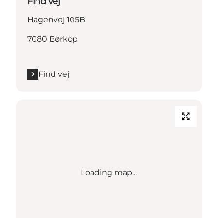
Find vej
Hagenvej 105B
7080 Børkop
Find vej
Loading map...