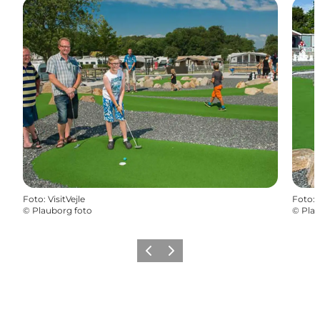
Foto
:
VisitVejle
Foto
:
©
Plauborg foto
©
Plau
Forrige
Næste