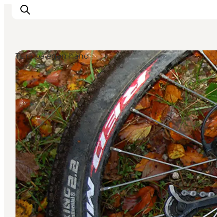
Ture på egen hånd
Oplevelser
Det sker
Planlæg dit besøg
Inspiration