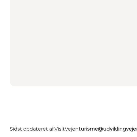
Sidst opdateret af:
VisitVejen
turisme@udviklingveje