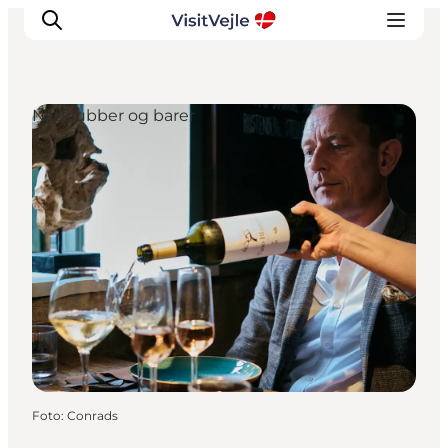
Natklubber og barer
Oplevelser
Det sker
Planlæg dit besøg
Inspiration
Foto
:
Conrads