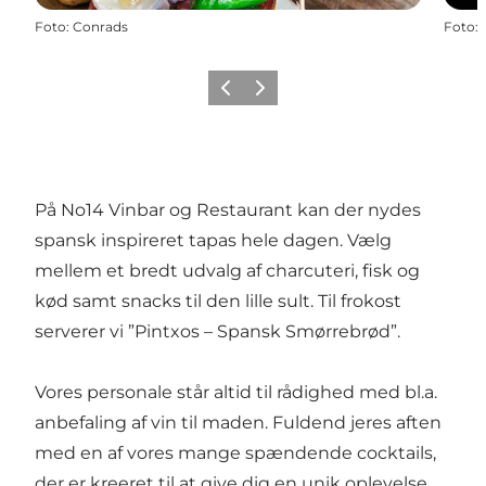
Foto
:
Conrads
Foto
:
Forrige
Næste
På No14 Vinbar og Restaurant kan der nydes
spansk inspireret tapas hele dagen. Vælg
mellem et bredt udvalg af charcuteri, fisk og
kød samt snacks til den lille sult. Til frokost
serverer vi ”Pintxos – Spansk Smørrebrød”.
Vores personale står altid til rådighed med bl.a.
anbefaling af vin til maden. Fuldend jeres aften
med en af vores mange spændende cocktails,
der er kreeret til at give dig en unik oplevelse.