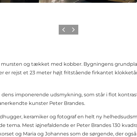
Forrige
Næste
e mursten og tækket med kobber. Bygningens grundplan 
r er rejst et 23 meter højt fritstående firkantet klokke
å dens imponerende udsmykning, som står i flot kontrast 
anerkendte kunster Peter Brandes.
billedhugger, keramiker og fotograf en helt ny helheds
ema. Mest iøjnefaldende er Peter Brandes 130 kvadra
å korset og Maria og Johannes som de sørgende, der ogs