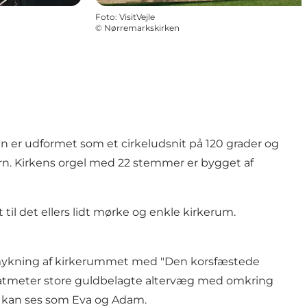
Foto
:
VisitVejle
©
Nørremarkskirken
er udformet som et cirkeludsnit på 120 grader og
tårn. Kirkens orgel med 22 stemmer er bygget af
til det ellers lidt mørke og enkle kirkerum.
udsmykning af kirkerummet med "Den korsfæstede
tmeter store guldbelagte altervæg med omkring
å kan ses som Eva og Adam.