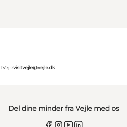
tVejle
visitvejle@vejle.dk
Del dine minder fra Vejle med os