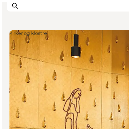
Kirker og klostre
Oplevelser
Det sker
Planlæg dit besøg
Inspiration