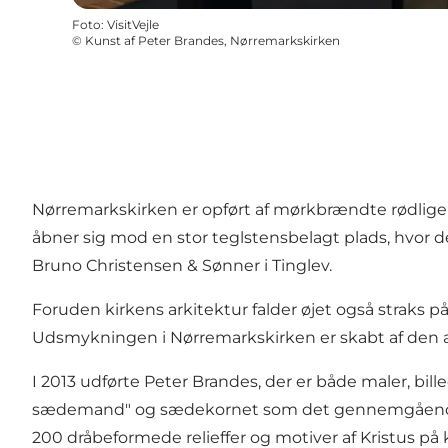
Foto
:
VisitVejle
©
Kunst af Peter Brandes, Nørremarkskirken
Nørremarkskirken er opført af mørkbrændte rødlig
åbner sig mod en stor teglstensbelagt plads, hvor de
Bruno Christensen & Sønner i Tinglev.
Foruden kirkens arkitektur falder øjet også straks p
Udsmykningen i Nørremarkskirken er skabt af den 
I 2013 udførte Peter Brandes, der er både maler, 
sædemand" og sædekornet som det gennemgående t
200 dråbeformede relieffer og motiver af Kristus p