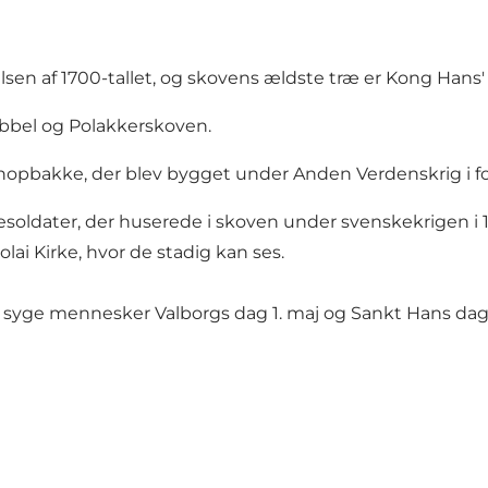
sen af 1700-tallet, og skovens ældste træ er Kong Hans'
bbel og Polakkerskoven.
skihopbakke, der blev bygget under Anden Verdenskrig i 
ejesoldater, der huserede i skoven under svenskekrigen 
lai Kirke, hvor de stadig kan ses.
syge mennesker Valborgs dag 1. maj og Sankt Hans dag lan