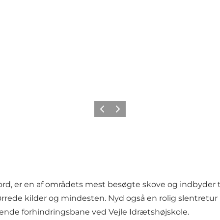
Forrige
Næste
ord, er en af områdets mest besøgte skove og indbyder ti
ørrede kilder og mindesten. Nyd også en rolig slentretur 
drende forhindringsbane ved Vejle Idrætshøjskole.