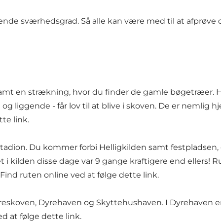
rierende sværhedsgrad. Så alle kan være med til at afpr
samt en strækning, hvor du finder de gamle bøgetræer. H
og liggende - får lov til at blive i skoven. De er nemlig
tte link
.
adion. Du kommer forbi Helligkilden samt festpladsen, d
i kilden disse dage var 9 gange kraftigere end ellers! R
Find ruten online ved at følge dette link.
reskoven, Dyrehaven og Skyttehushaven. I Dyrehaven 
d at følge dette link.