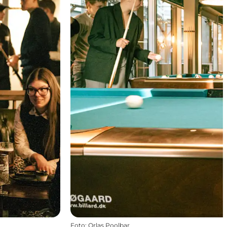
Foto
:
Orlas Poolbar