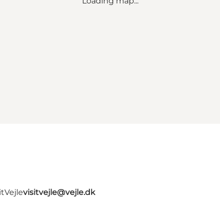
Loading map...
tVejle
visitvejle@vejle.dk