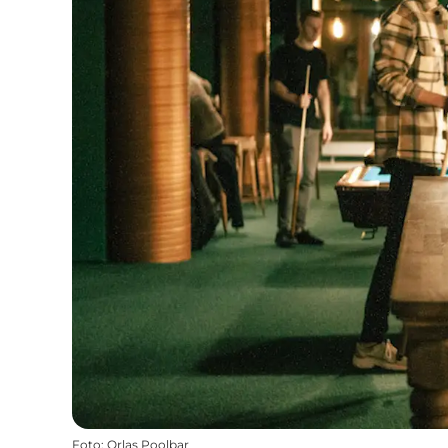
Foto
:
Orlas Poolbar