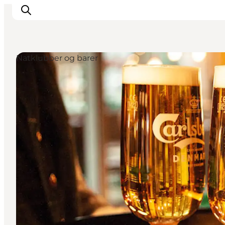
Natklubber og barer
Oplevelser
Det sker
Planlæg dit besøg
Inspiration