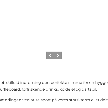
Forrige
Næste
ot, stilfuld indretning den perfekte ramme for en hygg
ffleboard, forfriskende drinks, kolde øl og dartspil.
ændingen ved at se sport på vores storskærm eller deltag