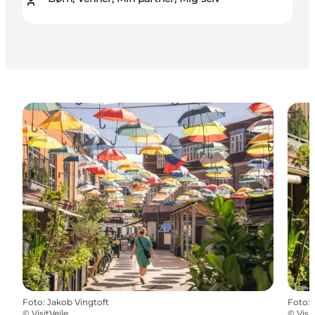
Foto
:
Jakob Vingtoft
Foto
:
©
VisitVejle
©
Visit