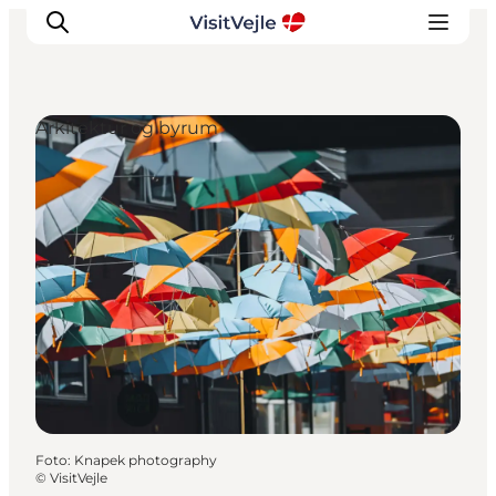
Arkitektur og byrum
Oplevelser
Det sker
Planlæg dit besøg
Inspiration
Foto
:
Knapek photography
©
VisitVejle