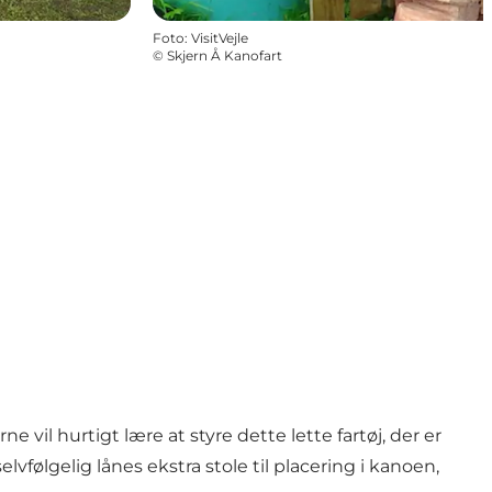
Foto
:
VisitVejle
©
Skjern Å Kanofart
vil hurtigt lære at styre dette lette fartøj, der er
vfølgelig lånes ekstra stole til placering i kanoen,