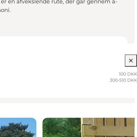
Å er en afvekslende rute, der går gennem å-
oni.
100 DKK
300-510 DKK