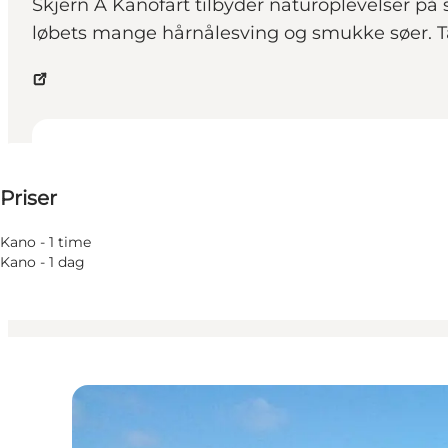
Skjern Å Kanofart tilbyder naturoplevelser på
løbets mange hårnålesving og smukke søer. Ta
Se priser
Priser
Besøg hjemmeside
Børn, Venner, Min partner, Mig selv, Min virksomhed
Kano - 1 time
Kano - 1 dag