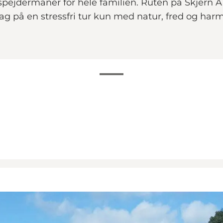
 spejdermanér for hele familien. Ruten på Skjern 
g på en stressfri tur kun med natur, fred og harm