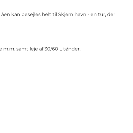
åen kan besejles helt til Skjern havn - en tur, der
ke m.m. samt leje af 30/60 L tønder.