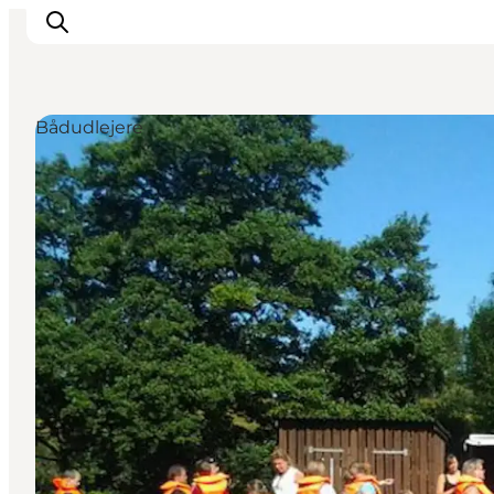
Bådudlejere
Oplevelser
Det sker
Planlæg dit besøg
Inspiration