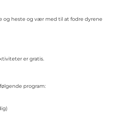
e og heste og vær med til at fodre dyrene
viteter er gratis.
e følgende program:
dig)