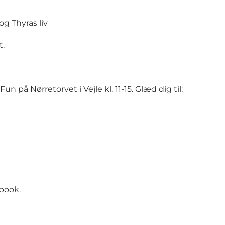
g Thyras liv
t.
n på Nørretorvet i Vejle kl. 11-15. Glæd dig til:
book.