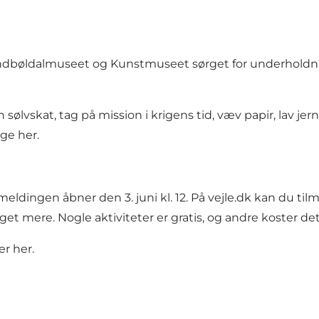
øldalmuseet og Kunstmuseet sørget for underholdning fo
ølvskat, tag på mission i krigens tid, væv papir, lav jer
ige her.
meldingen åbner den 3. juni kl. 12. På vejle.dk kan du t
et mere. Nogle aktiviteter er gratis, og andre koster det
er her.