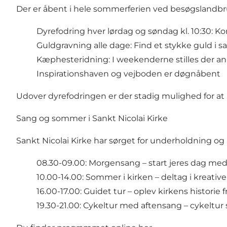
Der er åbent i hele sommerferien ved besøgslandbr
Dyrefodring hver lørdag og søndag kl. 10:30: K
Guldgravning alle dage: Find et stykke guld i
Kæphesteridning: I weekenderne stilles der an
Inspirationshaven og vejboden er døgnåbent
Udover dyrefodringen er der stadig mulighed for at h
Sang og sommer i Sankt Nicolai Kirke
Sankt Nicolai Kirke har sørget for underholdning og a
08.30-09.00: Morgensang – start jeres dag med 
10.00-14.00: Sommer i kirken – deltag i kreative
16.00-17.00: Guidet tur – oplev kirkens historie fr
19.30-21.00: Cykeltur med aftensang – cykeltu