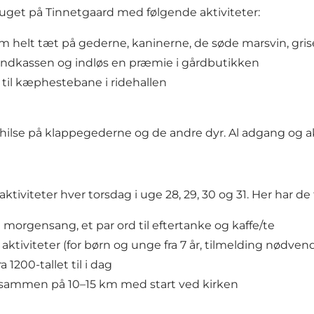
uget på Tinnetgaard med følgende aktiviteter:
om helt tæt på gederne, kaninerne, de søde marsvin, gris
 sandkassen og indløs en præmie i gårdbutikken
 til kæphestebane i ridehallen
ilse på klappegederne og de andre dyr. Al adgang og akti
ktiviteter hver torsdag i uge 28, 29, 30 og 31. Her har d
morgensang, et par ord til eftertanke og kaffe/te
 aktiviteter (for børn og unge fra 7 år, tilmelding nødven
a 1200-tallet til i dag
r sammen på 10–15 km med start ved kirken