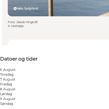
Vejle, Sydjylland
Foto
:
Jakob Vingtoft
©
VisitVejle
Datoer og tider
Datoer og tider
Børn
6 August
Torsdag
7 August
Fredag
8 August
Lørdag
9 August
Søndag