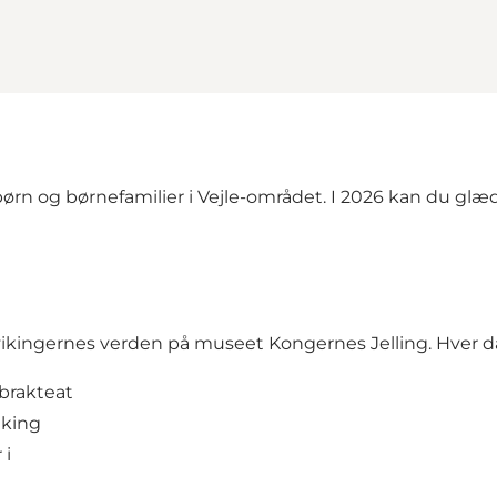
n og børnefamilier i Vejle-området. I 2026 kan du glæde d
i vikingernes verden på museet Kongernes Jelling. Hver da
dbrakteat
iking
 i