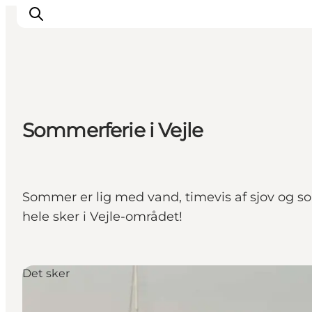
Oplevelser
Sommerferie i Vejle
Det sker
Planlæg dit besøg
Inspiration
Sommer er lig med vand, timevis af sjov og som
hele sker i Vejle-området!
Det sker