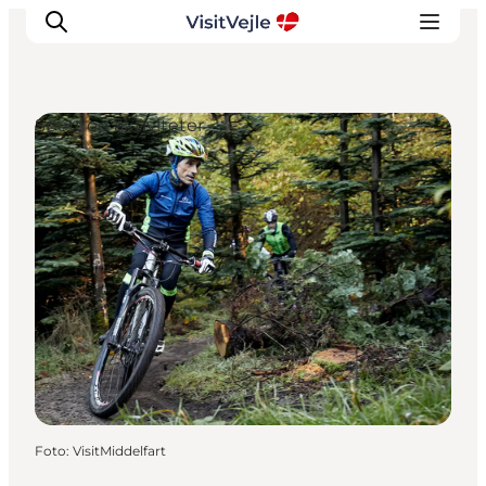
Sport og aktiviteter
Oplevelser
Det sker
Planlæg dit besøg
Inspiration
Foto
:
VisitMiddelfart