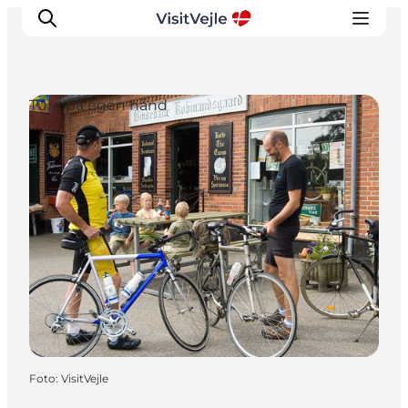
Ture på egen hånd
Oplevelser
Det sker
Planlæg dit besøg
Inspiration
Foto
:
VisitVejle