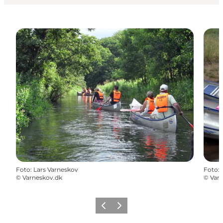
Foto
:
Lars Varneskov
Foto
:
©
Varneskov.dk
©
Var
Forrige
Næste