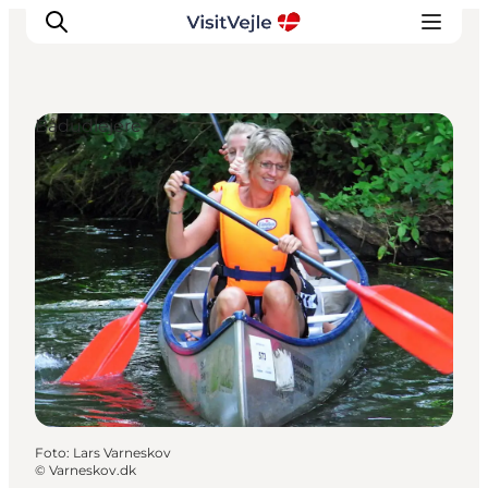
Bådudlejere
Oplevelser
Det sker
Planlæg dit besøg
Inspiration
Foto
:
Lars Varneskov
©
Varneskov.dk