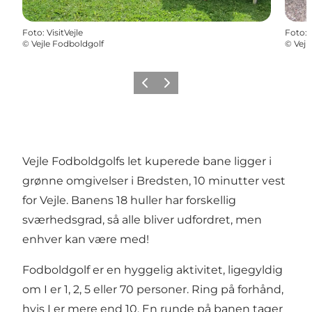
Foto
:
VisitVejle
Foto
:
©
Vejle Fodboldgolf
©
Vejl
Forrige
Næste
Vejle Fodboldgolfs let kuperede bane ligger i
grønne omgivelser i Bredsten, 10 minutter vest
for Vejle. Banens 18 huller har forskellig
sværhedsgrad, så alle bliver udfordret, men
enhver kan være med!
Fodboldgolf er en hyggelig aktivitet, ligegyldig
om I er 1, 2, 5 eller 70 personer. Ring på forhånd,
hvis I er mere end 10. En runde på banen tager