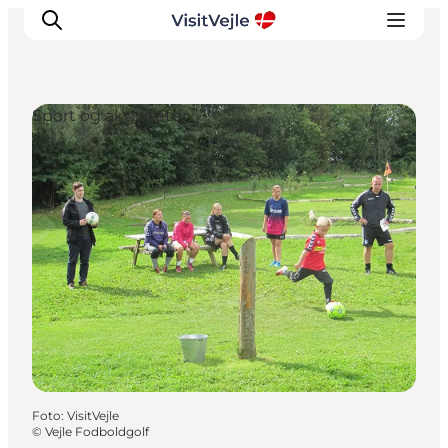
Sport og aktiviteter
Oplevelser
Det sker
Planlæg dit besøg
Inspiration
Foto
:
VisitVejle
©
Vejle Fodboldgolf