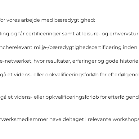
 for vores arbejde med bæredygtighed:
 og får certificeringer samt at leisure- og erhvervsturi
ncherelevant miljø-/bæredygtighedscertificering inden
le-netværket, hvor resultater, erfaringer og gode historie
et videns- eller opkvalificeringsforløb for efterfølge
å et videns- eller opkvalificeringsforløb for efterfølg
etværksmedlemmer have deltaget i relevante workshops 