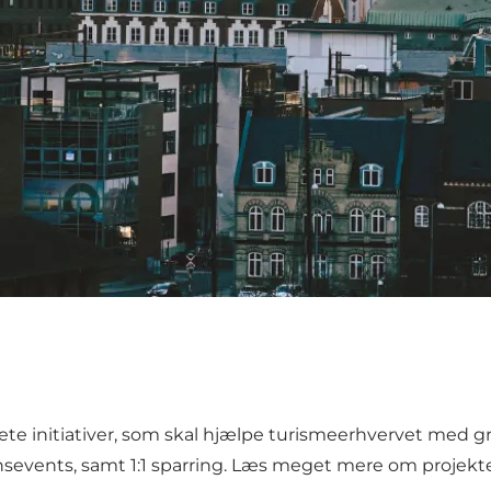
ete initiativer, som skal hjælpe turismeerhvervet med 
sevents, samt 1:1 sparring. Læs meget mere om projekt