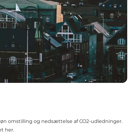
grøn omstilling og nedsættelse af CO2-udledninger.
et her.