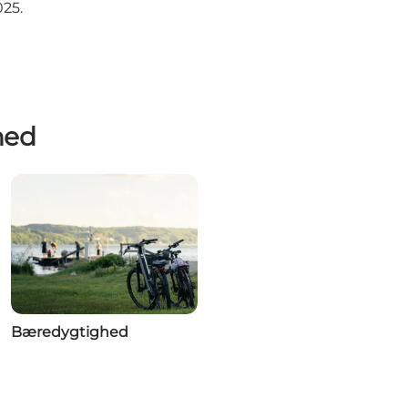
025.
hed
Bæredygtighed