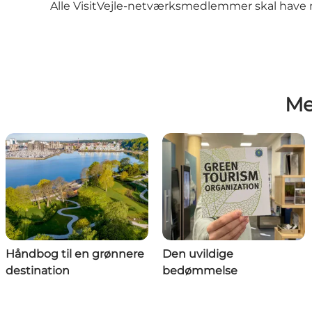
Alle VisitVejle-netværksmedlemmer skal have m
Me
Håndbog til en grønnere
Den uvildige
destination
bedømmelse