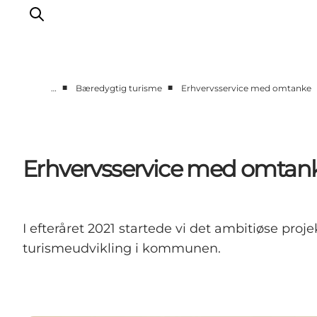
■
■
…
Bæredygtig turisme
Erhvervsservice med omtanke
Corporate
Netværk
Strategi
Erhvervsservice med omtan
Indsatser
Om os
I efteråret 2021 startede vi det ambitiøse proj
turismeudvikling i kommunen.