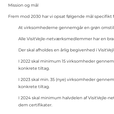
Mission og mål
Frem mod 2030 har vi opsat følgende mål specifikt
At virksomhederne gennemgår en grøn omstilling
Alle VisitVejle-netværksmedlemmer har en bra
Der skal afholdes en årlig begivenhed i VisitVej
I 2022 skal minimum 15 virksomheder gennemgå 
konkrete tiltag.
I 2023 skal min. 35 (nye) virksomheder gennemg
konkrete tiltag.
I 2024 skal minimum halvdelen af VisitVejle-n
dem certifikater.