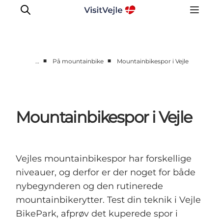
■
■
…
På mountainbike
Mountainbikespor i Vejle
Oplevelser
Det sker
Planlæg dit besøg
Mountainbikespor i Vejle
Inspiration
Vejles mountainbikespor har forskellige
niveauer, og derfor er der noget for både
nybegynderen og den rutinerede
mountainbikerytter. Test din teknik i Vejle
BikePark, afprøv det kuperede spor i