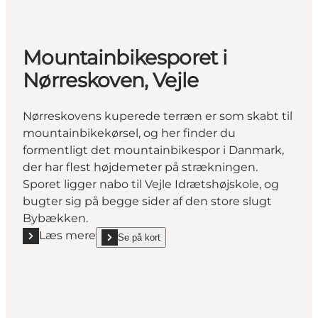
Mountainbikesporet i
Nørreskoven, Vejle
Nørreskovens kuperede terræn er som skabt til
mountainbikekørsel, og her finder du
formentligt det mountainbikespor i Danmark,
der har flest højdemeter på strækningen.
Sporet ligger nabo til Vejle Idrætshøjskole, og
bugter sig på begge sider af den store slugt
Bybækken.
Læs mere
Se på kort
Læs mere "Mountainbikesporet i Nørreskoven, Vejle
show Mountainbikesporet i Nørreskoven, Vejle on_m