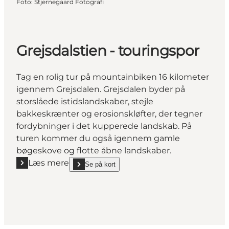
Foto
:
Stjernegaard Fotografi
Grejsdalstien - touringspor
Tag en rolig tur på mountainbiken 16 kilometer
igennem Grejsdalen. Grejsdalen byder på
storslåede istidslandskaber, stejle
bakkeskrænter og erosionskløfter, der tegner
fordybninger i det kupperede landskab. På
turen kommer du også igennem gamle
bøgeskove og flotte åbne landskaber.
Læs mere
Se på kort
Læs mere "Grejsdalstien - touringspor"
show Grejsdalstien - touringspor on_map