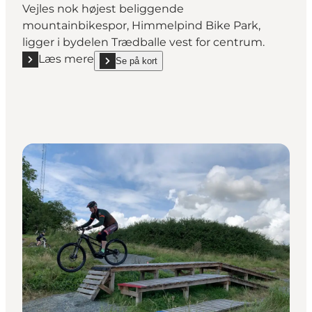
Vejles nok højest beliggende
mountainbikespor, Himmelpind Bike Park,
ligger i bydelen Trædballe vest for centrum.
Læs mere
Se på kort
Læs mere "Himmelpind Bike Park"
show Himmelpind Bike Park on_map