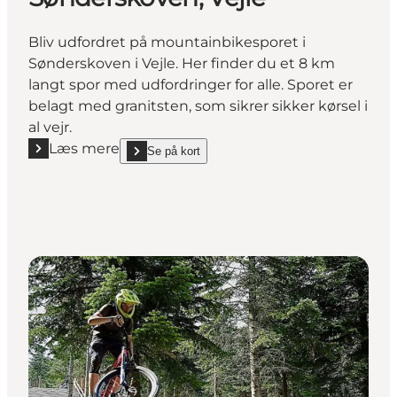
Bliv udfordret på mountainbikesporet i
Sønderskoven i Vejle. Her finder du et 8 km
langt spor med udfordringer for alle. Sporet er
belagt med granitsten, som sikrer sikker kørsel i
al vejr.
Læs mere
Se på kort
Læs mere "Mountainbikesporet i Sønderskoven, Vejl
show Mountainbikesporet i Sønderskoven, Vejle on