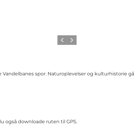
Forrige
Næste
e Vandelbanes spor. Naturoplevelser og kulturhistorie går
du også downloade ruten til GPS.