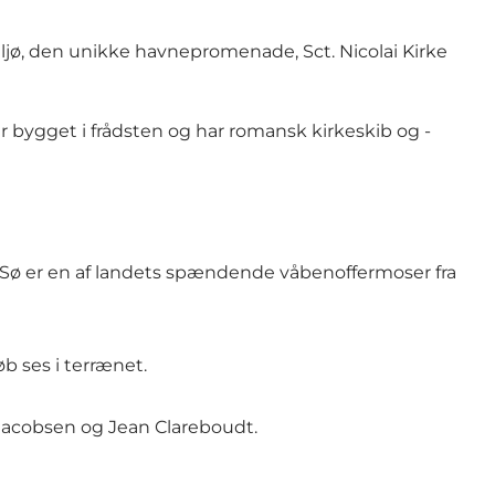
ljø, den unikke havnepromenade, Sct. Nicolai Kirke
er bygget i frådsten og har romansk kirkeskib og -
d Sø er en af landets spændende våbenoffermoser fra
b ses i terrænet.
t Jacobsen og Jean Clareboudt.