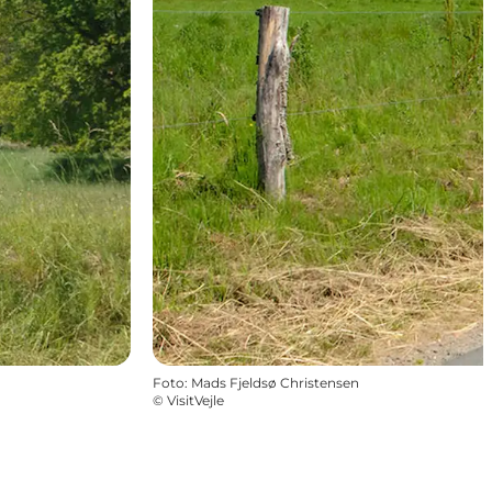
Foto
:
Mads Fjeldsø Christensen
©
VisitVejle