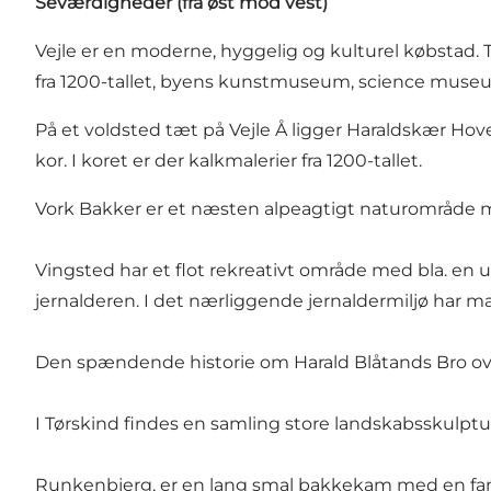
Seværdigheder (fra øst mod vest)
Vejle er en moderne, hyggelig og kulturel købstad.
fra 1200-tallet, byens kunstmuseum, science mu
På et voldsted tæt på Vejle Å ligger Haraldskær Hove
kor. I koret er der kalkmalerier fra 1200-tallet.
Vork Bakker er et næsten alpeagtigt naturområde m
Vingsted har et flot rekreativt område med bla. en 
jernalderen. I det nærliggende jernaldermiljø har m
Den spændende historie om Harald Blåtands Bro over 
I Tørskind findes en samling store landskabsskulptu
Runkenbjerg, er en lang smal bakkekam med en fan