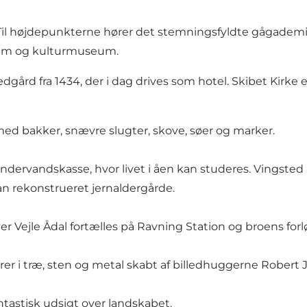
 Til højdepunkterne hører det stemningsfyldte gågademi
seum og kulturmuseum.
dgård fra 1434, der i dag drives som hotel. Skibet Kirke 
ed bakker, snævre slugter, skove, søer og marker.
undervandskasse, hvor livet i åen kan studeres. Vingste
an rekonstrueret jernaldergårde.
Vejle Ådal fortælles på Ravning Station og broens forlø
rer i træ, sten og metal skabt af billedhuggerne Rober
tastisk udsigt over landskabet.