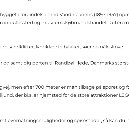
bygget i forbindelse med Vandelbanens (1897-1957) opre
om indkøbssted og museumskøbmandshandel. Ruten m
ide sandklitter, lyngklædte bakker, søer og nåleskove.
er og samtidig porten til Randbøl Hede, Danmarks størst
ngvej, men efter 700 meter er man tilbage på sporet og f
illund, der bl.a. er hjemsted for de store attraktioner 
 samt overnatningsmuligheder og spisesteder, så kan du