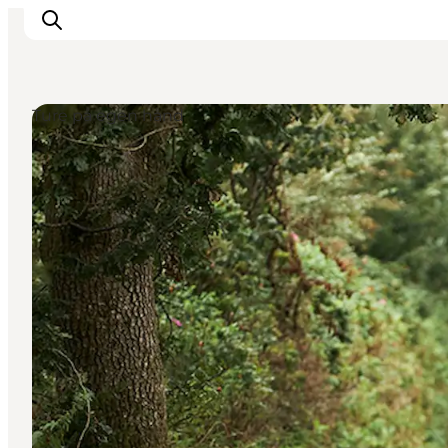
Ture på egen hånd
Oplevelser
Det sker
Planlæg dit besøg
Inspiration