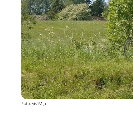
Foto
:
VisitVejle