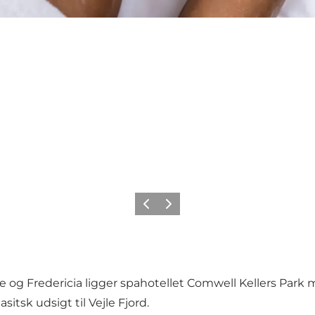
Forrige
Næste
jle og Fredericia ligger spahotellet Comwell Kellers P
sk udsigt til Vejle Fjord.