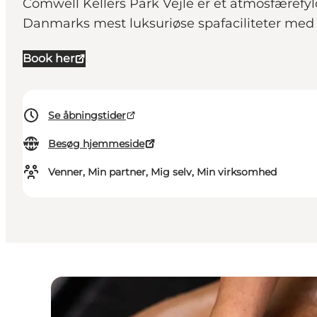
Comwell Kellers Park Vejle er et atmosfærefyld
Danmarks mest luksuriøse spafaciliteter med
Book her
Se åbningstider
Besøg hjemmeside
Venner, Min partner, Mig selv, Min virksomhed