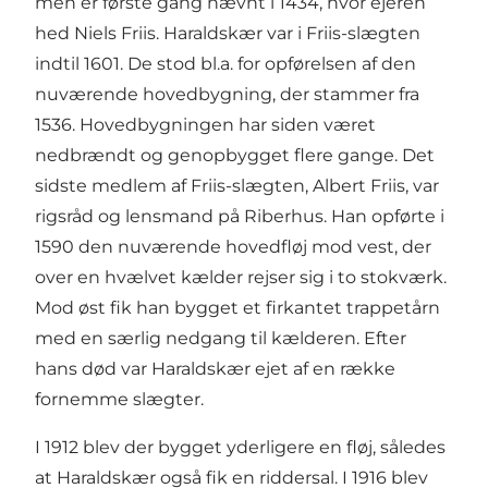
men er første gang nævnt i 1434, hvor ejeren
hed Niels Friis. Haraldskær var i Friis-slægten
indtil 1601. De stod bl.a. for opførelsen af den
nuværende hovedbygning, der stammer fra
1536. Hovedbygningen har siden været
nedbrændt og genopbygget flere gange. Det
sidste medlem af Friis-slægten, Albert Friis, var
rigsråd og lensmand på Riberhus. Han opførte i
1590 den nuværende hovedfløj mod vest, der
over en hvælvet kælder rejser sig i to stokværk.
Mod øst fik han bygget et firkantet trappetårn
med en særlig nedgang til kælderen. Efter
hans død var Haraldskær ejet af en række
fornemme slægter.
I 1912 blev der bygget yderligere en fløj, således
at Haraldskær også fik en riddersal. I 1916 blev