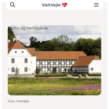
Slotte og herregårde
Oplevelser
Det sker
Planlæg dit besøg
Inspiration
Foto
:
VisitVejle