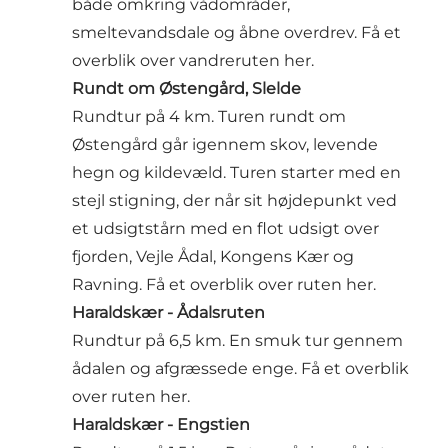
både omkring vådområder,
smeltevandsdale og åbne overdrev. Få et
overblik over
vandreruten her.
Rundt om Østengård, Slelde
Rundtur på 4 km. Turen rundt om
Østengård går igennem skov, levende
hegn og kildevæld. Turen starter med en
stejl stigning, der når sit højdepunkt ved
et udsigtstårn med en flot udsigt over
fjorden, Vejle Ådal, Kongens Kær og
Ravning.
Få et overblik over ruten her.
Haraldskær - Ådalsruten
Rundtur på 6,5 km. En smuk tur gennem
ådalen og afgræssede enge.
Få et overblik
over ruten her.
Haraldskær - Engstien