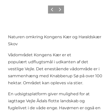
Forrige
Næste
Naturen omkring Kongens Kær og Haraldskær
Skov
Vådområdet Kongens Kær er et
populært udflugtsmål i udkanten af det
vestlige Vejle. Det enestående vådområde er i
sammenhæng med Knabberup Sø på over 100
hektar. Området kan opleves via stier.
En udsigtsplatform giver mulighed for at
iagttage Vejle Ådals flotte landskab og
fuglelivet i de våde enge. Havørnen er også en