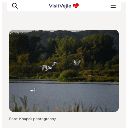
Naturområder
Oplevelser
Det sker
Planlæg dit besøg
Inspiration
Foto
:
Knapek photography