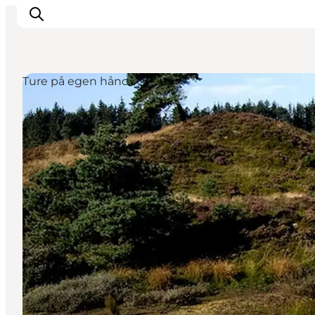
Ture på egen hånd
Oplevelser
Det sker
Planlæg dit besøg
Inspiration