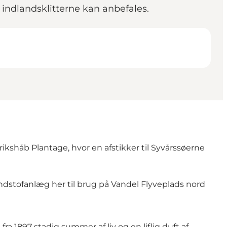
indlandsklitterne kan anbefales.
shåb Plantage, hvor en afstikker til Syvårssøerne
dstofanlæg her til brug på Vandel Flyveplads nord
a 1897 stadig summer af liv og en liflig duft af