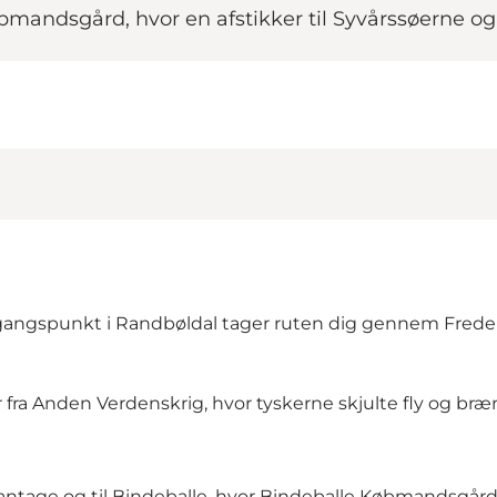
mandsgård, hvor en afstikker til Syvårssøerne og 
angspunkt i Randbøldal tager ruten dig gennem Frederik
a Anden Verdenskrig, hvor tyskerne skjulte fly og bræn
antage og til Bindeballe, hvor Bindeballe Købmandsgård fr