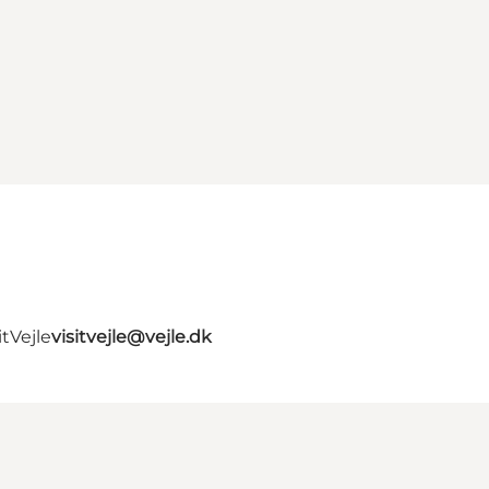
tVejle
visitvejle@vejle.dk