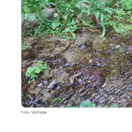
Foto
:
VisitVejle