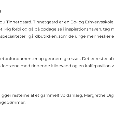
g
 Tinnetgaard. Tinnetgaard er en Bo- og Erhvervsskole 
 Kig forbi og gå på opdagelse i inspirationshaven, tag m
ecialiteter i gårdbutikken, som de unge mennesker er e
tonfundamenter op gennem græsset. Det er rester af et
ntæne med rindende kildevand og en kaffepavillon var
igger resterne af et gammelt voldanlæg, Margrethe Dige
kongedømmer.