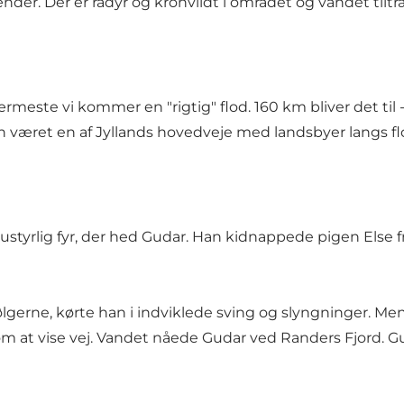
 Der er rådyr og kronvildt i området og vandet tiltr
e vi kommer en "rigtig" flod. 160 km bliver det til - fr
en været en af Jyllands hovedveje med landsbyer langs fl
ustyrlig fyr, der hed Gudar. Han kidnappede pigen Else fra
følgerne, kørte han i indviklede sving og slyngninger. Me
at vise vej. Vandet nåede Gudar ved Randers Fjord. 