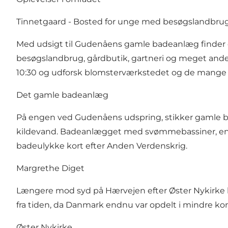
Tinnetgaard - Bosted for unge med besøgslandbru
Med udsigt til Gudenåens gamle badeanlæg finder du
besøgslandbrug, gårdbutik, gartneri og meget andet.
10:30 og udforsk blomsterværkstedet og de mange sp
Det gamle badeanlæg
På engen ved Gudenåens udspring, stikker gamle be
kildevand. Badeanlægget med svømmebassiner, en fo
badeulykke kort efter Anden Verdenskrig.
Margrethe Diget
Længere mod syd på Hærvejen efter Øster Nykirke l
fra tiden, da Danmark endnu var opdelt i mindre 
Øster Nykirke