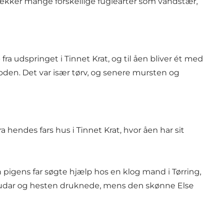
ækker mange forskellige fuglearter som vandstær,
a udspringet i Tinnet Krat, og til åen bliver ét med
oden. Det var især tørv, og senere mursten og
 hendes fars hus i Tinnet Krat, hvor åen har sit
n pigens far søgte hjælp hos en klog mand i Tørring,
Gudar og hesten druknede, mens den skønne Else