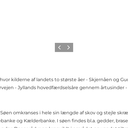
Forrige
Næste
hvor kilderne af landets to største åer - Skjernåen og 
jen - Jyllands hovedfærdselsåre gennem årtusinder - å
 Søen omkranses i hele sin længde af skov og stejle sk
anke og Kælderbanke. I søen findes bl.a. gedder, brasen