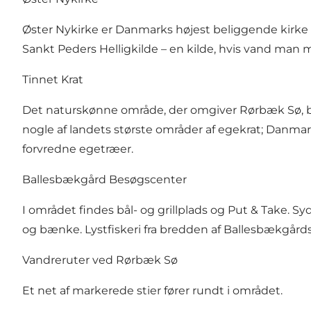
Øster Nykirke er Danmarks højest beliggende kirke o
Sankt Peders Helligkilde – en kilde, hvis vand ma
Tinnet Krat
Det naturskønne område, der omgiver Rørbæk Sø, by
nogle af landets største områder af egekrat; Danmar
forvredne egetræer.
Ballesbækgård Besøgscenter
I området findes bål- og grillplads og Put & Take. S
og bænke. Lystfiskeri fra bredden af Ballesbækgårds j
Vandreruter ved Rørbæk Sø
Et net af markerede stier fører rundt i området.