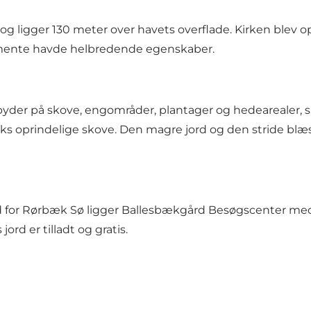
g ligger 130 meter over havets overflade. Kirken blev op
n mente havde helbredende egenskaber.
der på skove, engområder, plantager og hedearealer, sa
ks oprindelige skove. Den magre jord og den stride blæs
yd for Rørbæk Sø ligger Ballesbækgård Besøgscenter med t
ord er tilladt og gratis.