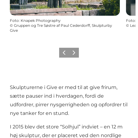
Foto
:
Knapek Photography
Foto
:
©
Gruppen og Tre Søstre af Paul Cederdorff, Skulpturby
©
Leap
Give
Forrige
Næste
Skulpturerne i Give er med til at give frirum,
sætte pauser ind i hverdagen, fordi de
udfordrer, pirrer nysgerrigheden og opfordrer til
nye tanker for en stund.
I 2015 blev det store “Solhjul” indviet – en 12 m
høj skulptur, der er placeret ved den nordlige