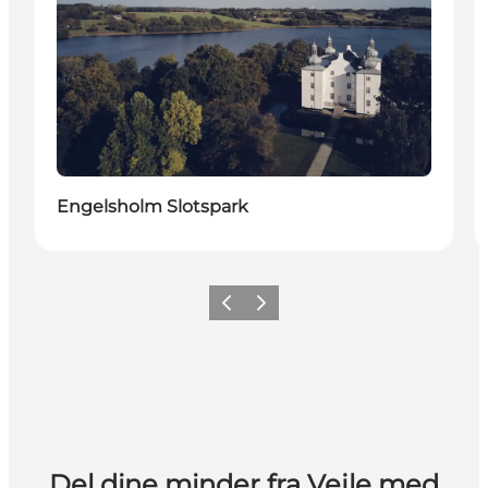
Engelsholm Slotspark
Forrige
Næste
Del dine minder fra Vejle med