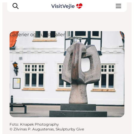
Gallerier og kunsthaller
Oplevelser
Det sker
Planlæg dit besøg
Inspiration
Foto
:
Knapek Photography
©
Zilvinas P. Augustenas, Skulpturby Give