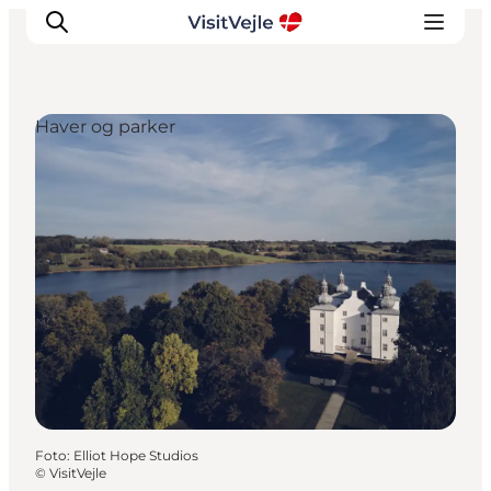
Haver og parker
Oplevelser
Det sker
Planlæg dit besøg
Inspiration
Foto
:
Elliot Hope Studios
©
VisitVejle