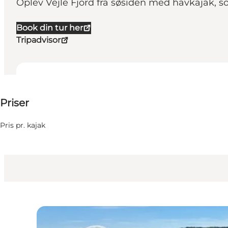
Oplev Vejle Fjord fra søsiden med havkajak, som
Book din tur her
Tripadvisor
300-400 DKK
Priser
Venner, Min partner, Mig selv, Min virksomhed
Pris pr. kajak