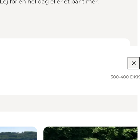
ej for en hel dag eller et par timer.
300-400 DKK