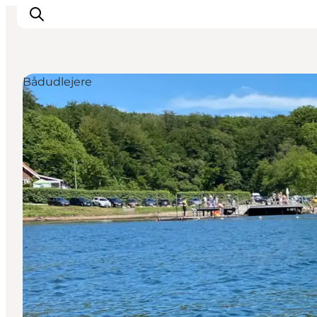
Bådudlejere
Oplevelser
Det sker
Planlæg dit besøg
Inspiration