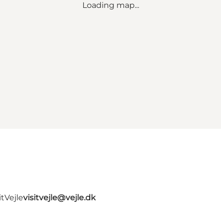
Loading map...
tVejle
visitvejle@vejle.dk