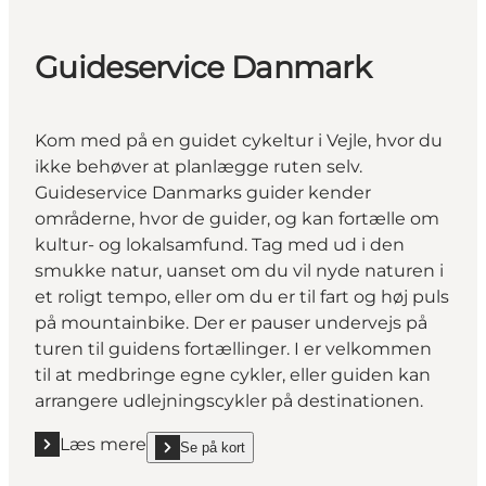
Guideservice Danmark
Kom med på en guidet cykeltur i Vejle, hvor du
ikke behøver at planlægge ruten selv.
Guideservice Danmarks guider kender
områderne, hvor de guider, og kan fortælle om
kultur- og lokalsamfund. Tag med ud i den
smukke natur, uanset om du vil nyde naturen i
et roligt tempo, eller om du er til fart og høj puls
på mountainbike. Der er pauser undervejs på
turen til guidens fortællinger. I er velkommen
til at medbringe egne cykler, eller guiden kan
arrangere udlejningscykler på destinationen.
Læs mere
Se på kort
Læs mere "Guideservice Danmark"
show Guideservice Danmark on_map