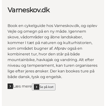
Varneskov.dk
Book en cykelguide hos Varneskov.dk, og oplev
Vejle og omegn på en ny måde. Igennem
skove, vådområder og åbne landskaber,
kommer I tæt på naturen og kulturhistorien,
som området bugner af. Afprøv også en
kombineret tur, hvor den står på både
mountainbike, havkajak og vandring. Alt efter
niveau og temperament, kan turen organiseres
lige efter jeres ønsker. Der kan bookes ture på
både dansk, tysk og engelsk.
Læs mere
Se på kort
Læs mere "Varneskov.dk"
show Varneskov.dk on_map