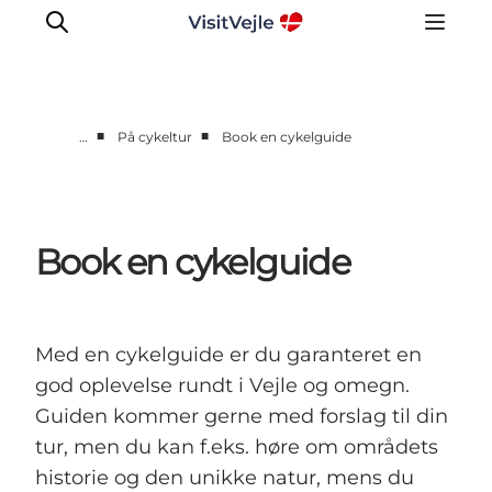
■
■
…
På cykeltur
Book en cykelguide
Oplevelser
Det sker
Planlæg dit besøg
Book en cykelguide
Inspiration
Med en cykelguide er du garanteret en
god oplevelse rundt i Vejle og omegn.
Guiden kommer gerne med forslag til din
tur, men du kan f.eks. høre om områdets
historie og den unikke natur, mens du