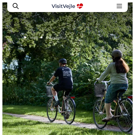
■
■
Vejle
På cykeltur
Oplevelser
Det sker
Planlæg dit besøg
Inspiration