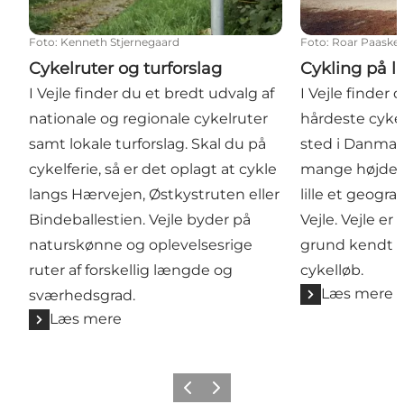
Foto
:
Kenneth Stjernegaard
Foto
:
Roar Paaske 
Cykelruter og turforslag
Cykling på 
I Vejle finder du et bredt udvalg af
I Vejle finder
nationale og regionale cykelruter
hårdeste cyke
samt lokale turforslag. Skal du på
sted i Danmark
cykelferie, så er det oplagt at cykle
mange højdeme
langs Hærvejen, Østkystruten eller
lille et geogr
Bindeballestien. Vejle byder på
Vejle. Vejle er
naturskønne og oplevelsesrige
grund kendt f
ruter af forskellig længde og
cykelløb.
Læs mere
sværhedsgrad.
Læs mere
Forrige
Næste