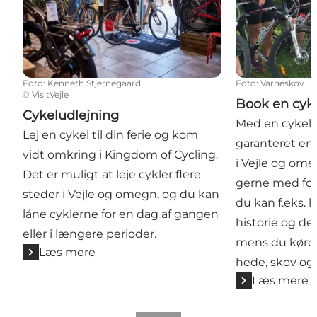
Foto
:
Kenneth Stjernegaard
Foto
:
Varneskov
©
VisitVejle
Book en cyk
Cykeludlejning
Med en cykelg
Lej en cykel til din ferie og kom
garanteret en
vidt omkring i Kingdom of Cycling.
i Vejle og o
Det er muligt at leje cykler flere
gerne med fors
steder i Vejle og omegn, og du kan
du kan f.eks.
låne cyklerne for en dag af gangen
historie og de
eller i længere perioder.
mens du kører 
Læs mere
hede, skov og
Læs mere