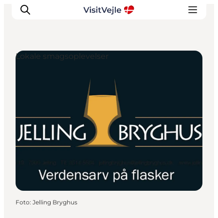
Lokale smagsoplevelser
Oplevelser
Det sker
Planlæg dit besøg
Inspiration
Foto
:
Jelling Bryghus