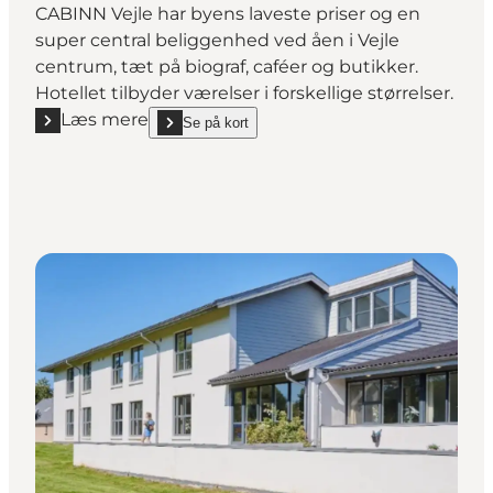
CABINN Vejle har byens laveste priser og en
super central beliggenhed ved åen i Vejle
centrum, tæt på biograf, caféer og butikker.
Hotellet tilbyder værelser i forskellige størrelser.
Læs mere
Se på kort
Læs mere "Cabinn Vejle"
show Cabinn Vejle on_map