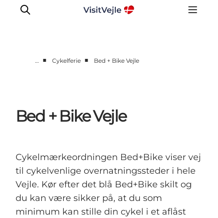
■
■
…
Cykelferie
Bed + Bike Vejle
Oplevelser
Det sker
Planlæg dit besøg
Bed + Bike Vejle
Inspiration
Cykelmærkeordningen Bed+Bike viser vej
til cykelvenlige overnatningssteder i hele
Vejle. Kør efter det blå Bed+Bike skilt og
du kan være sikker på, at du som
minimum kan stille din cykel i et aflåst