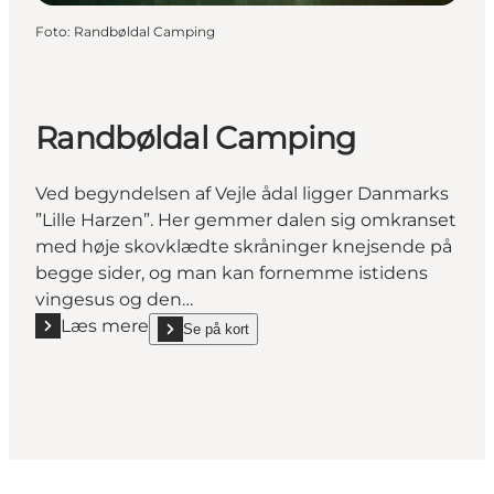
Foto
:
Randbøldal Camping
Randbøldal Camping
Ved begyndelsen af Vejle ådal ligger Danmarks
”Lille Harzen”. Her gemmer dalen sig omkranset
med høje skovklædte skråninger knejsende på
begge sider, og man kan fornemme istidens
vingesus og den…
Læs mere
Se på kort
Læs mere "Randbøldal Camping"
show Randbøldal Camping on_map