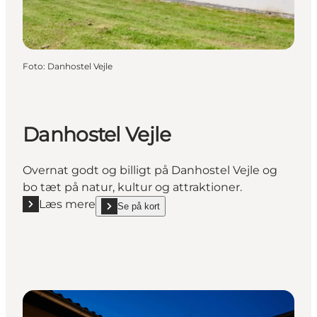
Foto
:
Danhostel Vejle
Danhostel Vejle
Overnat godt og billigt på Danhostel Vejle og
bo tæt på natur, kultur og attraktioner.
Læs mere
Se på kort
Læs mere "Danhostel Vejle"
show Danhostel Vejle on_map