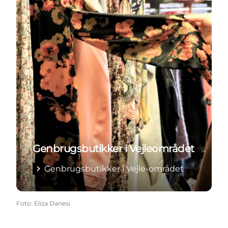
Genbrugsbutikker i Vejleområdet
Genbrugsbutikker i Vejle-området
Foto
:
Eliza Danesi