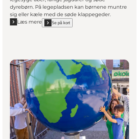
dyrebørn. På legepladsen kan børnene muntre
sig eller kæle med de søde klappegeder.
Læs mere
Se på kort
Læs mere "Skærup Zoo"
show Skærup Zoo on_map