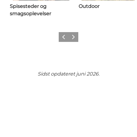
Spisesteder og
Outdoor
smagsoplevelser
Forrige
Næste
Sidst opdateret juni 2026.
Del dine minder fra Vejle med