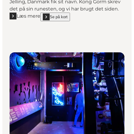
Jelling, Danmark fik sit navn. Kong Gorm skrev
det på sin runesten, og vi har brugt det siden.
Læs mere
Se på kort
Læs mere "Kongernes Jelling"
show Kongernes Jelling on_map