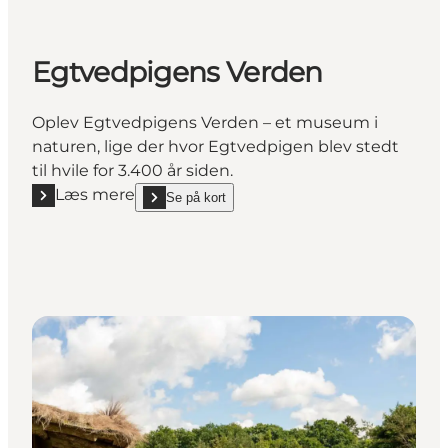
Egtvedpigens Verden
Oplev Egtvedpigens Verden – et museum i
naturen, lige der hvor Egtvedpigen blev stedt
til hvile for 3.400 år siden.
Læs mere
Se på kort
Læs mere "Egtvedpigens Verden"
show Egtvedpigens Verden on_map