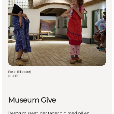
Foto
:
Billedstøj
©
LLBR
Museum Give
Besøg museet, der tager dig med på en