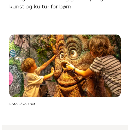
kunst og kultur for børn.
Foto
:
Økolariet