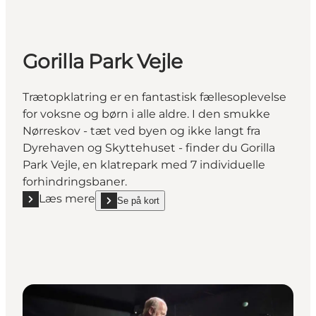
Gorilla Park Vejle
Trætopklatring er en fantastisk fællesoplevelse
for voksne og børn i alle aldre. I den smukke
Nørreskov - tæt ved byen og ikke langt fra
Dyrehaven og Skyttehuset - finder du Gorilla
Park Vejle, en klatrepark med 7 individuelle
forhindringsbaner.
Læs mere
Se på kort
Læs mere "Gorilla Park Vejle"
show Gorilla Park Vejle on_map