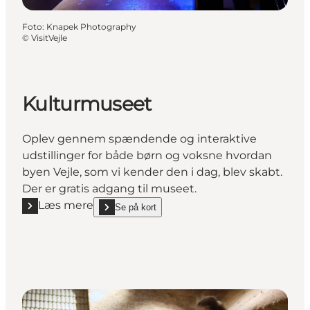
Foto
:
Knapek Photography
©
VisitVejle
Kulturmuseet
Oplev gennem spændende og interaktive
udstillinger for både børn og voksne hvordan
byen Vejle, som vi kender den i dag, blev skabt.
Der er gratis adgang til museet.
Læs mere
Se på kort
Læs mere "Kulturmuseet"
show Kulturmuseet on_map