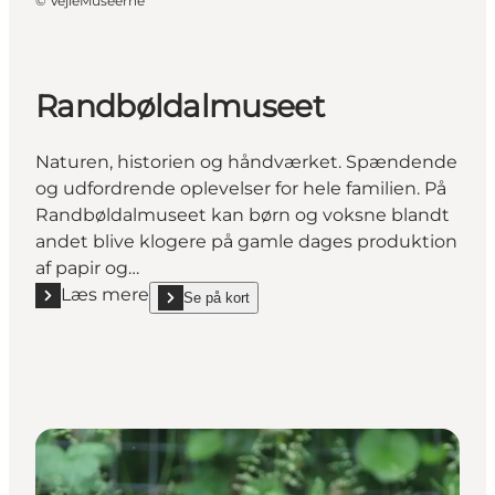
©
VejleMuseerne
Randbøldalmuseet
Naturen, historien og håndværket. Spændende
og udfordrende oplevelser for hele familien. På
Randbøldalmuseet kan børn og voksne blandt
andet blive klogere på gamle dages produktion
af papir og…
Læs mere
Se på kort
Læs mere "Randbøldalmuseet"
show Randbøldalmuseet on_map