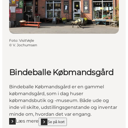
Foto
:
VisitVejle
©
V. Jochumsen
Bindeballe Købmandsgård
Bindeballe Købmandsgård er en gammel
købmandsgård, som i dag huser
købmandsbutik og -museum. Både ude og
inde vil skilte, udstillingsgenstande og inventar
minde om, hvordan det var engang.
Læs mere
Se på kort
Læs mere "Bindeballe Købmandsgård"
show Bindeballe Købmandsgård on_map