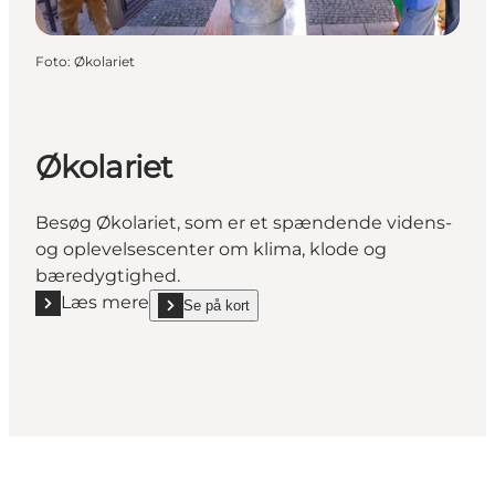
Foto
:
Økolariet
Økolariet
Besøg Økolariet, som er et spændende videns-
og oplevelsescenter om klima, klode og
bæredygtighed.
Læs mere
Se på kort
Læs mere "Økolariet"
show Økolariet on_map