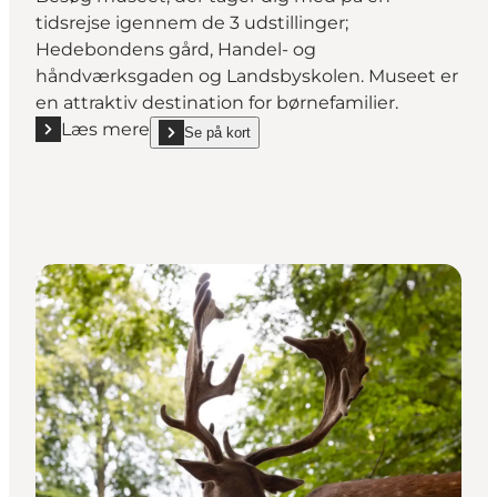
tidsrejse igennem de 3 udstillinger;
Hedebondens gård, Handel- og
håndværksgaden og Landsbyskolen. Museet er
en attraktiv destination for børnefamilier.
Læs mere
Se på kort
Læs mere "Museum Give"
show Museum Give on_map