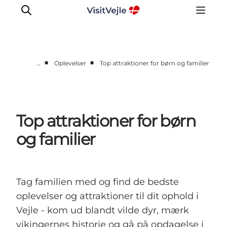
■
■
…
Oplevelser
Top attraktioner for børn og familier
Oplevelser
Det sker
Planlæg dit besøg
Top attraktioner for børn
Inspiration
og familier
Tag familien med og find de bedste
oplevelser og attraktioner til dit ophold i
Vejle - kom ud blandt vilde dyr, mærk
vikingernes historie og gå på opdagelse i