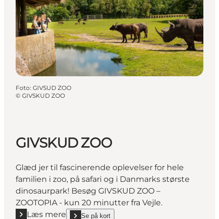
Foto
:
GIVSUD ZOO
©
GIVSKUD ZOO
GIVSKUD ZOO
Glæd jer til fascinerende oplevelser for hele
familien i zoo, på safari og i Danmarks største
dinosaurpark! Besøg GIVSKUD ZOO –
ZOOTOPIA - kun 20 minutter fra Vejle.
Læs mere
Se på kort
show GIVSKUD ZOO on_map