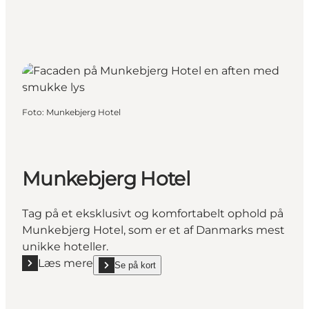
Foto
:
Munkebjerg Hotel
Munkebjerg Hotel
Tag på et eksklusivt og komfortabelt ophold på
Munkebjerg Hotel, som er et af Danmarks mest
unikke hoteller.
Læs mere
Se på kort
Læs mere "Munkebjerg Hotel"
show Munkebjerg Hotel on_map