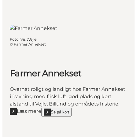
Foto
:
VisitVejle
©
Farmer Annekset
Farmer Annekset
Overnat roligt og landligt hos Farmer Annekset
i Ravning med frisk luft, god plads og kort
afstand til Vejle, Billund og områdets historie.
Læs mere
Se på kort
Læs mere "Farmer Annekset"
show Farmer Annekset on_map