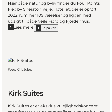
Nær både natur og byliv finder du Four Points
Flex by Sheraton Vejle. Hotellet, der er opført i
2022, rummer 109 værelser og ligger med
udsigt til både Vejle Fjord og Fjordenhus.
Læs mere
Se på kort
Læs mere "Four Points Flex by Sheraton Vejle"
show Four Points Flex by Sheraton Vejle on_map
Foto
:
Kirk Suites
Kirk Suites
Kirk Suites er et eksklusivt lejlighedskoncept