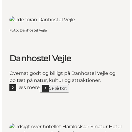
Foto
:
Danhostel Vejle
Danhostel Vejle
Overnat godt og billigt på Danhostel Vejle og
bo tæt på natur, kultur og attraktioner.
Læs mere
Se på kort
Læs mere "Danhostel Vejle"
show Danhostel Vejle on_map