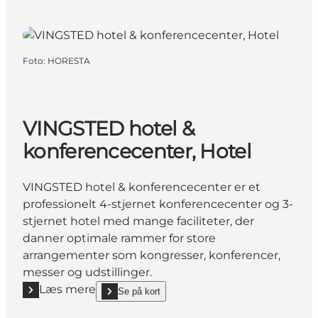
Foto
:
HORESTA
VINGSTED hotel &
konferencecenter, Hotel
VINGSTED hotel & konferencecenter er et
professionelt 4-stjernet konferencecenter og 3-
stjernet hotel med mange faciliteter, der
danner optimale rammer for store
arrangementer som kongresser, konferencer,
messer og udstillinger.
Læs mere
Se på kort
Læs mere "VINGSTED hotel & konferencecenter, Hot
show VINGSTED hotel & konferencecenter, Hotel o