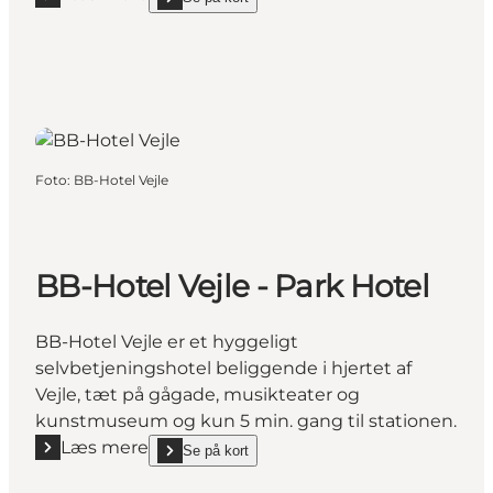
Læs mere "Cabinn Vejle"
show Cabinn Vejle on_map
Foto
:
BB-Hotel Vejle
BB-Hotel Vejle - Park Hotel
BB-Hotel Vejle er et hyggeligt
selvbetjeningshotel beliggende i hjertet af
Vejle, tæt på gågade, musikteater og
kunstmuseum og kun 5 min. gang til stationen.
Læs mere
Se på kort
Læs mere "BB-Hotel Vejle - Park Hotel"
show BB-Hotel Vejle - Park Hotel on_map