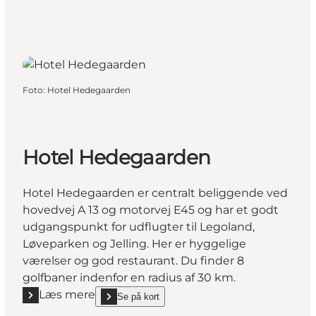
Foto
:
Hotel Hedegaarden
Hotel Hedegaarden
Hotel Hedegaarden er centralt beliggende ved
hovedvej A 13 og motorvej E45 og har et godt
udgangspunkt for udflugter til Legoland,
Løveparken og Jelling. Her er hyggelige
værelser og god restaurant. Du finder 8
golfbaner indenfor en radius af 30 km.
Læs mere
Se på kort
Læs mere "Hotel Hedegaarden"
show Hotel Hedegaarden on_map