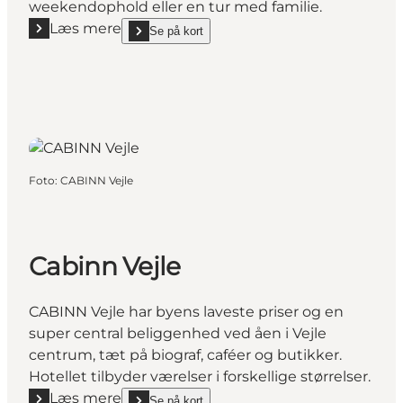
weekendophold eller en tur med familie.
Læs mere
Se på kort
Læs mere "BEST WESTERN ToRVEhallerne, Hotel"
show BEST WESTERN ToRVEhallerne, Hotel on_m
Foto
:
CABINN Vejle
Cabinn Vejle
CABINN Vejle har byens laveste priser og en
super central beliggenhed ved åen i Vejle
centrum, tæt på biograf, caféer og butikker.
Hotellet tilbyder værelser i forskellige størrelser.
Læs mere
Se på kort