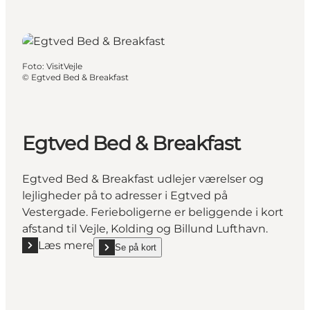
Foto
:
VisitVejle
©
Egtved Bed & Breakfast
Egtved Bed & Breakfast
Egtved Bed & Breakfast udlejer værelser og
lejligheder på to adresser i Egtved på
Vestergade. Ferieboligerne er beliggende i kort
afstand til Vejle, Kolding og Billund Lufthavn.
Læs mere
Se på kort
Læs mere "Egtved Bed & Breakfast"
show Egtved Bed & Breakfast on_map