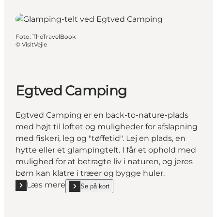
Foto
:
TheTravelBook
©
VisitVejle
Egtved Camping
Egtved Camping er en back-to-nature-plads
med højt til loftet og muligheder for afslapning
med fiskeri, leg og "tøffetid". Lej en plads, en
hytte eller et glampingtelt. I får et ophold med
mulighed for at betragte liv i naturen, og jeres
børn kan klatre i træer og bygge huler.
Læs mere
Se på kort
Læs mere "Egtved Camping"
show Egtved Camping on_map