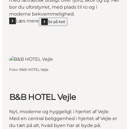
med fantastisk udsigt over fjord, skov og by. Her
bor du uforstyrret, med plads til ro og i
moderne bekvemmelighed.
Læs mere
Se på kort
Læs mere "Kirk Suites"
show Kirk Suites on_map
Foto
:
B&B HOTEL Vejle
B&B HOTEL Vejle
Nyt, moderne og hyggeligt i hjertet af Vejle.
Med en central beliggenhed i hjertet af Vejle er
du tæt på alt, hvad byen har at byde på.