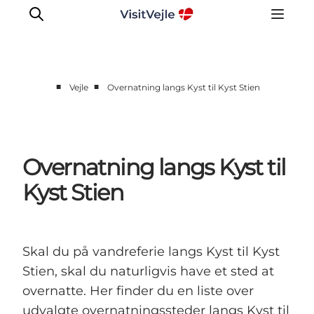
■
■
Vejle
Overnatning langs Kyst til Kyst Stien
Oplevelser
Det sker
Planlæg dit besøg
Overnatning langs Kyst til
Inspiration
Kyst Stien
Skal du på vandreferie langs Kyst til Kyst
Stien, skal du naturligvis have et sted at
overnatte. Her finder du en liste over
udvalgte overnatningssteder langs Kyst til