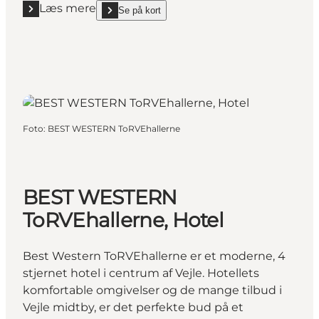
Læs mere
Se på kort
Læs mere "B&B HOTEL Vejle"
show B&B HOTEL Vejle on_map
Foto
:
BEST WESTERN ToRVEhallerne
BEST WESTERN
ToRVEhallerne, Hotel
Best Western ToRVEhallerne er et moderne, 4
stjernet hotel i centrum af Vejle. Hotellets
komfortable omgivelser og de mange tilbud i
Vejle midtby, er det perfekte bud på et