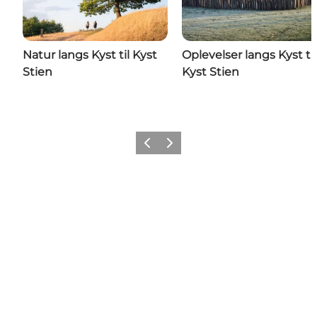
Natur langs Kyst til Kyst
Oplevelser langs Kyst til
Stien
Kyst Stien
Forrige
Næste
Del dine minder fra Vejle med
os