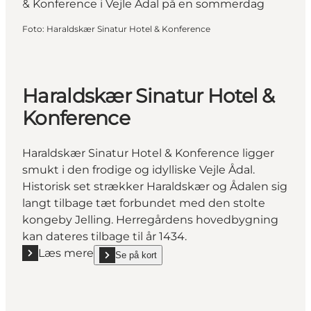
Foto
:
Haraldskær Sinatur Hotel & Konference
Haraldskær Sinatur Hotel &
Konference
Haraldskær Sinatur Hotel & Konference ligger
smukt i den frodige og idylliske Vejle Ådal.
Historisk set strækker Haraldskær og Ådalen sig
langt tilbage tæt forbundet med den stolte
kongeby Jelling. Herregårdens hovedbygning
kan dateres tilbage til år 1434.
Læs mere
Se på kort
Læs mere "Haraldskær Sinatur Hotel & Konference"
show Haraldskær Sinatur Hotel & Konference on_m