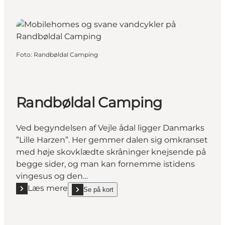
Foto
:
Randbøldal Camping
Randbøldal Camping
Ved begyndelsen af Vejle ådal ligger Danmarks
”Lille Harzen”. Her gemmer dalen sig omkranset
med høje skovklædte skråninger knejsende på
begge sider, og man kan fornemme istidens
vingesus og den…
Læs mere
Se på kort
Læs mere "Randbøldal Camping"
show Randbøldal Camping on_map