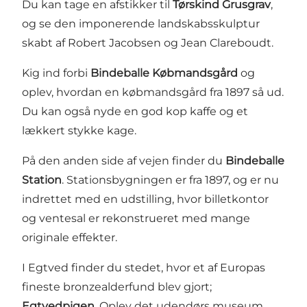
Du kan tage en afstikker til
Tørskind Grusgrav
,
og se den imponerende landskabsskulptur
skabt af Robert Jacobsen og Jean Clareboudt.
Kig ind forbi
Bindeballe Købmandsgård
og
oplev, hvordan en købmandsgård fra 1897 så ud.
Du kan også nyde en god kop kaffe og et
lækkert stykke kage.
På den anden side af vejen finder du
Bindeballe
Station
. Stationsbygningen er fra 1897, og er nu
indrettet med en udstilling, hvor billetkontor
og ventesal er rekonstrueret med mange
originale effekter.
I Egtved finder du stedet, hvor et af Europas
fineste bronzealderfund blev gjort;
Egtvedpigen
. Oplev det udendørs museum