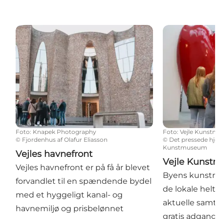
Vejles havnefront
Vejle Kunst
Foto
:
Knapek Photography
Foto
:
Vejle Kunst
©
Fjordenhus af Olafur Eliasson
©
Det pressede hjer
Kunstmuseum
Vejles havnefront
Vejle Kuns
Vejles havnefront er på få år blevet
Byens kunstm
forvandlet til en spændende bydel
de lokale helt
med et hyggeligt kanal- og
aktuelle samti
havnemiljø og prisbelønnet
gratis adgang 