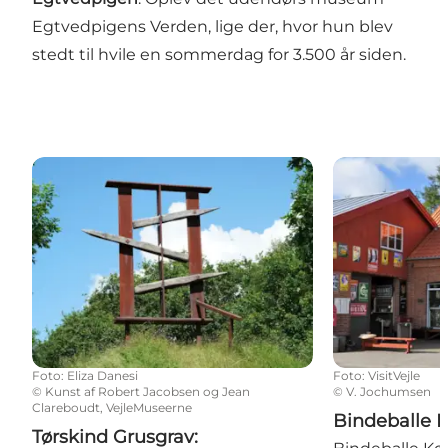
Egtvedpigens Verden, lige der, hvor hun blev
stedt til hvile en sommerdag for 3.500 år siden.
Tørskind Grusgrav: Landskabsskulptur Robert Jacob
Bindeballe K
Foto
:
Eliza Danesi
Foto
:
VisitVejle
©
Kunst af Robert Jacobsen og Jean
©
V. Jochumsen
Clareboudt, VejleMuseerne
Bindeballe
Tørskind Grusgrav: