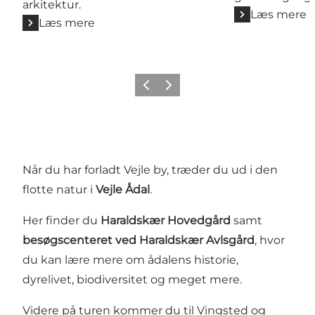
arkitektur.
Læs mere
Læs mere
Forrige
Næste
Når du har forladt Vejle by, træder du ud i den
flotte natur i
Vejle Ådal
.
Her finder du
Haraldskær Hovedgård
samt
besøgscenteret ved Haraldskær Avlsgård
, hvor
du kan lære mere om ådalens historie,
dyrelivet, biodiversitet og meget mere.
Videre på turen kommer du til Vingsted og