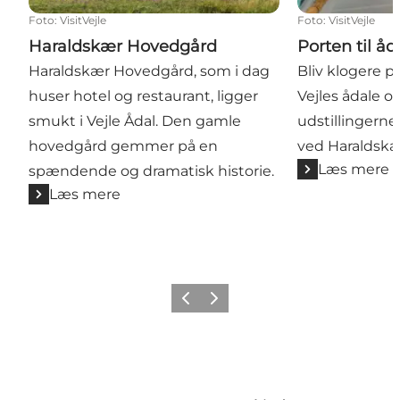
Foto
:
VisitVejle
Foto
:
VisitVejle
Haraldskær Hovedgård
Porten til åd
Haraldskær Hovedgård, som i dag
Bliv klogere 
huser hotel og restaurant, ligger
Vejles ådale og
smukt i Vejle Ådal. Den gamle
udstillingerne
hovedgård gemmer på en
ved Haraldskæ
Læs mere
spændende og dramatisk historie.
Læs mere
Forrige
Næste