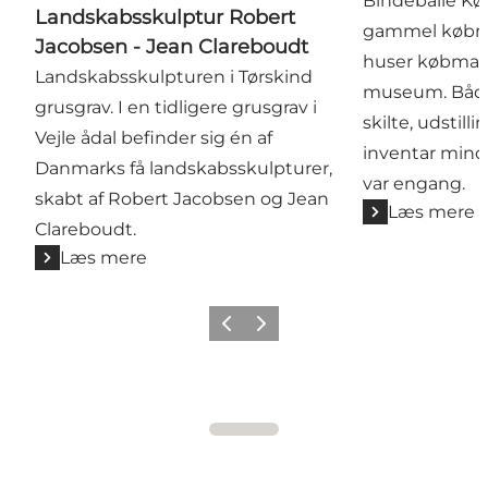
Bindeballe K
Landskabsskulptur Robert
gammel købma
Jacobsen - Jean Clareboudt
huser købman
Landskabsskulpturen i Tørskind
museum. Både 
grusgrav. I en tidligere grusgrav i
skilte, udstil
Vejle ådal befinder sig én af
inventar mind
Danmarks få landskabsskulpturer,
var engang.
skabt af Robert Jacobsen og Jean
Læs mere
Clareboudt.
Læs mere
Forrige
Næste