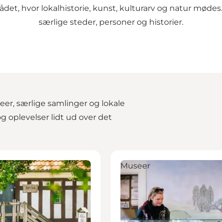
ådet, hvor lokalhistorie, kunst, kulturarv og natur mødes
særlige steder, personer og historier.
eer, særlige samlinger og lokale
og oplevelser lidt ud over det
ndmølle - mølleri & Farbror Svends Samling
Egtved Museum
r
Museer