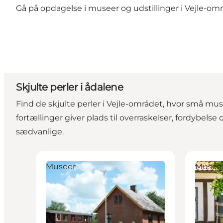
Gå på opdagelse i museer og udstillinger i Vejle-omr
Skjulte perler i ådalene
Find de skjulte perler i Vejle-området, hvor små mus
fortællinger giver plads til overraskelser, fordybelse 
sædvanlige.
Bindeballe Station
Børkop Va
Museer
Musee