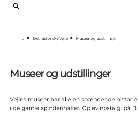
■
■
…
Det historiske Vejle
Museer og udstillinger
Oplevelser
Det sker
Planlæg dit besøg
Museer og udstillinger
Inspiration
Vejles museer har alle en spændende historie 
i de gamle spinderihaller. Oplev nostalgi på 