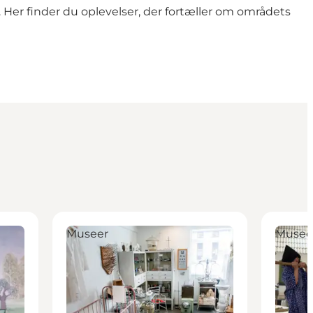
. Her finder du oplevelser, der fortæller om områdets
Kellers Minde Museum
Museum 
Museer
Musee