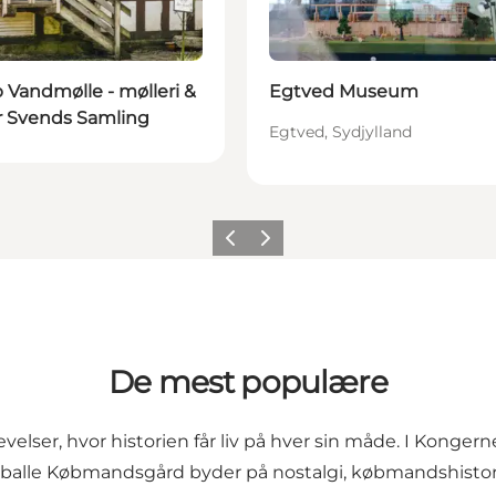
 Vandmølle - mølleri &
Egtved Museum
r Svends Samling
Egtved, Sydjylland
Forrige
Næste
De mest populære
elser, hvor historien får liv på hver sin måde. I Kong
lle Købmandsgård byder på nostalgi, købmandshistori