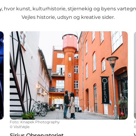
y, hvor kunst, kulturhistorie, stjernekig og byens vartegn
Vejles historie, udsyn og kreative sider.
Sirius Observatoriet
Foto
:
Knapek Photography
©
VisitVejle
Sirius Observatoriet