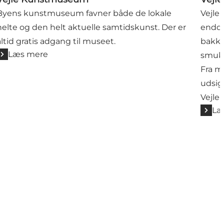
Byens kunstmuseum favner både de lokale
Vejle
helte og den helt aktuelle samtidskunst. Der er
endda
altid gratis adgang til museet.
bakke
Læs mere
smukk
Fra m
udsigt
Vejle 
Læ