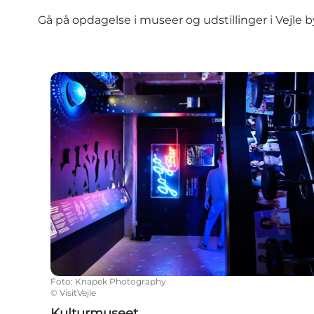
Gå på opdagelse i museer og udstillinger i Vejle b
Kulturmuseet
Foto
:
Knapek Photography
©
VisitVejle
Kulturmuseet