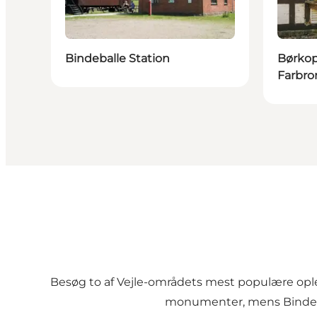
Bindeballe Station
Børkop
Farbro
Besøg to af Vejle-områdets mest populære oplev
monumenter, mens Bindeba